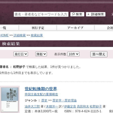
HOME
>>
詳細検索
>>
検索結果
表示件数
著者名 ： 松野妙子
で検索した結果、1件が見つかりました。
1件目から1件目までを表示しています。
世紀転換期の世界
帝国主義支配の重層構造
ジャンル ：
歴史
>>
歴史学・歴史理論
油井大三郎
著 /
木畑洋一
訳 /
伊藤定良
高田和夫
松野妙子
著
定価： 本体3,000円＋税 ISBN： 978-4-624-11115-1 発