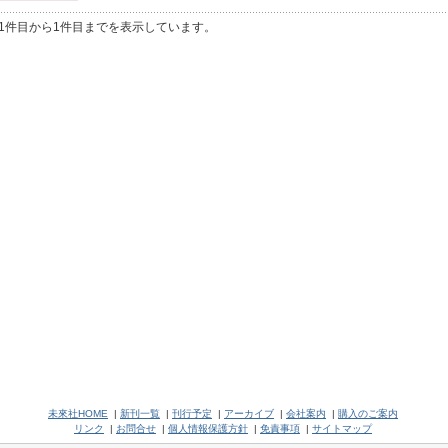
1件目から1件目までを表示しています。
未來社HOME
|
新刊一覧
|
刊行予定
|
アーカイブ
|
会社案内
|
購入のご案内
リンク
|
お問合せ
|
個人情報保護方針
|
免責事項
|
サイトマップ