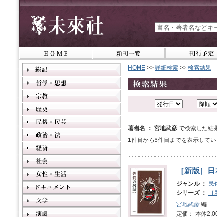
HOME
>>
詳細検索
>>
検索結果
著者名 ： 宮地武彦
で検索した結
1件目から6件目までを表示してい
［新版］日
ジャンル ：
民
シリーズ ：
［
宮地武彦
編
定価： 本体2,0