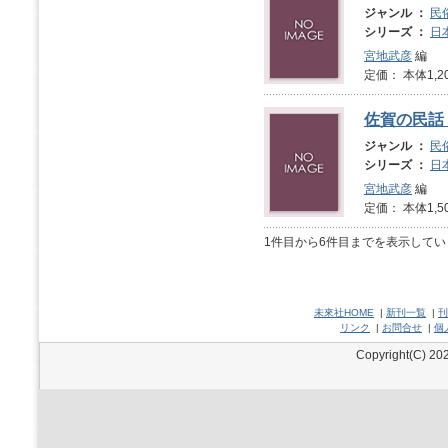
ジャンル ：
民
シリーズ ：
日
宮地武彦
編
定価： 本体1,2
佐賀の民話
ジャンル ：
民
シリーズ ：
日
宮地武彦
編
定価： 本体1,5
1件目から6件目までを表示してい
未來社HOME
|
新刊一覧
|
刊
リンク
|
お問合せ
|
個
Copyright(C) 202