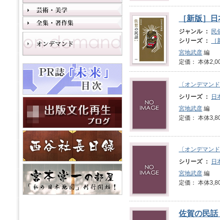
［新版］日
ジャンル ：
民
シリーズ ：
［
宮地武彦
編
定価： 本体2,0
〔オンデマンド
シリーズ ：
日
宮地武彦
編
定価： 本体3,8
〔オンデマンド
シリーズ ：
日
宮地武彦
編
定価： 本体3,8
佐賀の民話