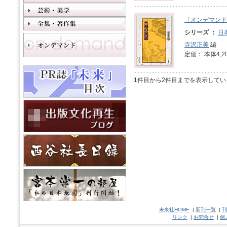
〔オンデマンド
シリーズ ：
日
寺沢正美
編
定価： 本体4,2
1件目から2件目までを表示してい
未來社HOME
|
新刊一覧
|
刊
リンク
|
お問合せ
|
個