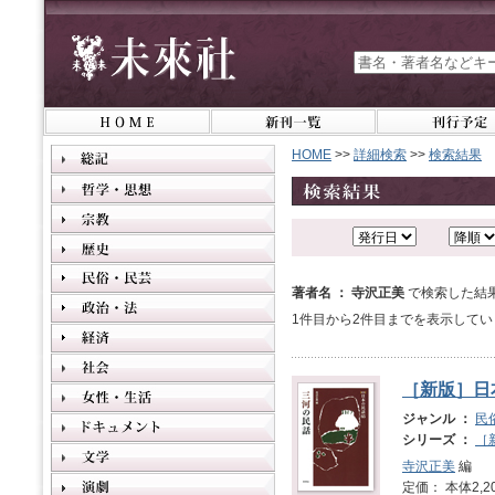
HOME
>>
詳細検索
>>
検索結果
著者名 ： 寺沢正美
で検索した結
1件目から2件目までを表示してい
［新版］日
ジャンル ：
民
シリーズ ：
［
寺沢正美
編
定価： 本体2,2