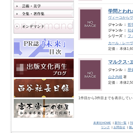
学問とわれ
ヴィーコからヴ
ジャンル ：
哲
ジャンル ：
社
シリーズ ：
フ
カール・レーヴ
定価： 本体1,6
マルクス･
ジャンル ：
歴
山之内靖
著
定価： 本体2,5
1件目から3件目までを表示してい
未來社HOME
|
新刊一覧
|
刊
リンク
|
お問合せ
|
個