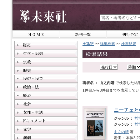
HOME
>>
詳細検索
>>
検索結果
著者名 ： 山之内靖
で検索した結
1件目から3件目までを表示してい
ニーチェと
ジャンル ：
哲
ジャンル ：
哲
山之内靖
著
定価： 本体3,2