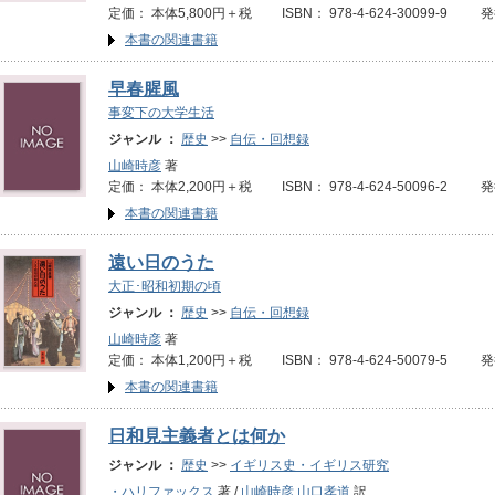
定価： 本体5,800円＋税 ISBN： 978-4-624-30099-9 発
本書の関連書籍
早春腥風
事変下の大学生活
ジャンル ：
歴史
>>
自伝・回想録
山崎時彦
著
定価： 本体2,200円＋税 ISBN： 978-4-624-50096-2 発
本書の関連書籍
遠い日のうた
大正･昭和初期の頃
ジャンル ：
歴史
>>
自伝・回想録
山崎時彦
著
定価： 本体1,200円＋税 ISBN： 978-4-624-50079-5 発
本書の関連書籍
日和見主義者とは何か
ジャンル ：
歴史
>>
イギリス史・イギリス研究
・ハリファックス
著 /
山崎時彦
山口孝道
訳