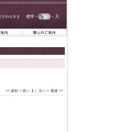
<< 最初 < 前へ
1
｜ 次へ > 最後 >>