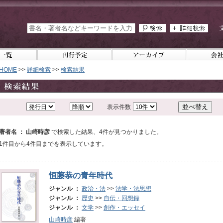
HOME
>>
詳細検索
>>
検索結果
表示件数
著者名 ： 山崎時彦
で検索した結果、4件が見つかりました。
1件目から4件目までを表示しています。
恒藤恭の青年時代
ジャンル ：
政治・法
>>
法学・法思想
ジャンル ：
歴史
>>
自伝・回想録
ジャンル ：
文学
>>
創作・エッセイ
山崎時彦
編著