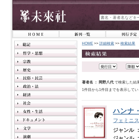
HOME
>>
詳細検索
>>
検索結果
著者名 ： 岡野八代
で検索した結
1件目から1件目までを表示してい
ハンナ
フェミニ
ジャンル 
ジャンル 