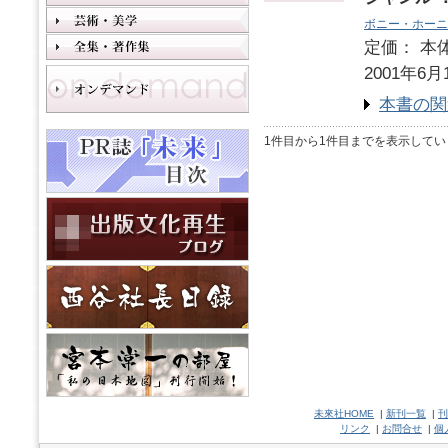
ボニー・ホーニ
定価： 本体
2001年6月
本書の関
1件目から1件目までを表示してい
未來社HOME
|
新刊一覧
|
刊
リンク
|
お問合せ
|
個