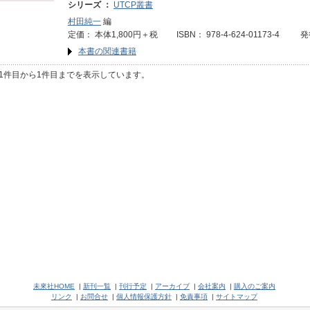
シリーズ ：
UTCP叢書
村田純一
編
定価： 本体1,800円＋税 ISBN： 978-4-624-01173-4 発
本書の関連書籍
1件目から1件目までを表示しています。
未來社HOME
|
新刊一覧
|
刊行予定
|
アーカイブ
|
会社案内
|
購入のご案内
リンク
|
お問合せ
|
個人情報保護方針
|
免責事項
|
サイトマップ