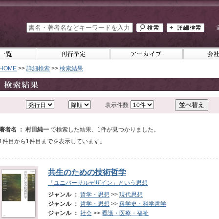
HOME
>>
詳細検索
>>
検索結果
表示件数
著者名 ： 村田純一
で検索した結果、1件が見つかりました。
1件目から1件目までを表示しています。
共生のための技術哲学
「ユニバーサルデザイン」という思想
ジャンル ：
哲学・思想
>>
現代思想
ジャンル ：
哲学・思想
>>
科学史・科学哲学
ジャンル ：
社会
>>
看護・医療・福祉