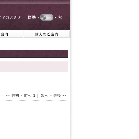
<< 最初 < 前へ
1
｜ 次へ > 最後 >>