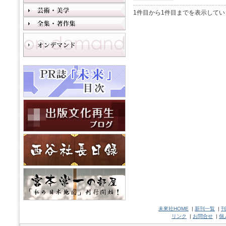
1件目から1件目までを表示してい
未來社HOME
|
新刊一覧
|
刊
リンク
|
お問合せ
|
個