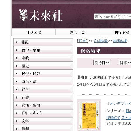
HOME
>>
詳細検索
>>
検索結果
著者名 ： 深澤紅子
で検索した結
1件目から1件目までを表示してい
〔オンデマンド
シリーズ ：
日
深澤紅子
佐々
定価： 本体3,8