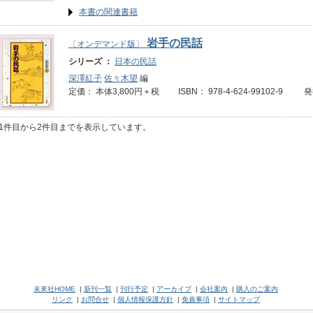
本書の関連書籍
岩手の民話
〔オンデマンド版〕
シリーズ ：
日本の民話
深澤紅子
佐々木望
編
定価： 本体3,800円＋税 ISBN： 978-4-624-99102-9 
1件目から2件目までを表示しています。
未來社HOME
|
新刊一覧
|
刊行予定
|
アーカイブ
|
会社案内
|
購入のご案内
リンク
|
お問合せ
|
個人情報保護方針
|
免責事項
|
サイトマップ