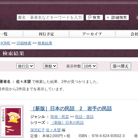
HOME
>>
詳細検索
>>
検索結果
表示件数
著者名 ： 佐々木望
で検索した結果、2件が見つかりました。
1件目から2件目までを表示しています。
［新版］日本の民話 2 岩手の民話
ジャンル ：
民俗・民芸
>>
民話・昔話
シリーズ ：
［新版］日本の民話
深沢紅子
佐々木望
編
定価： 本体2,000円＋税 ISBN： 978-4-624-93502-3 