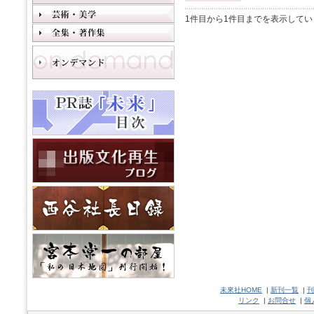
1件目から1件目までを表示してい
未來社HOME
|
新刊一覧
|
刊
リンク
|
お問合せ
|
個