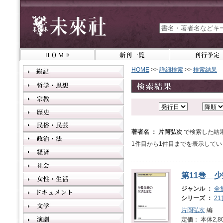
HOME
>>
詳細検索
>>
検索結果
著者名 ： 片岡弘次
で検索した結
1件目から1件目までを表示してい
第11巻 
ジャンル ：
全
シリーズ ：
2
片岡弘次
編
定価： 本体2,8