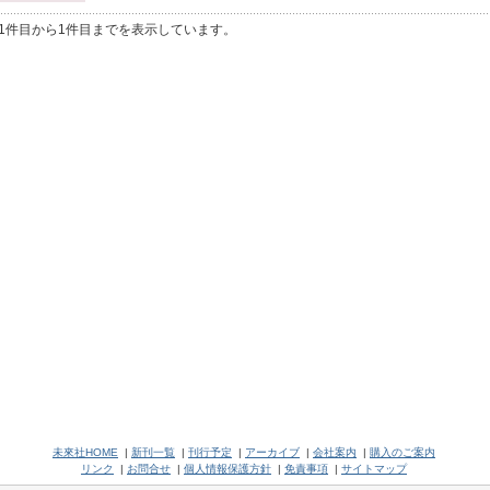
1件目から1件目までを表示しています。
未來社HOME
|
新刊一覧
|
刊行予定
|
アーカイブ
|
会社案内
|
購入のご案内
リンク
|
お問合せ
|
個人情報保護方針
|
免責事項
|
サイトマップ