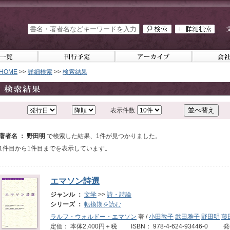
HOME
>>
詳細検索
>>
検索結果
表示件数
著者名 ： 野田明
で検索した結果、1件が見つかりました。
1件目から1件目までを表示しています。
エマソン詩選
ジャンル ：
文学
>>
詩・詩論
シリーズ ：
転換期を読む
ラルフ・ウォルドー・エマソン
著 /
小田敦子
武田雅子
野田明
藤
定価： 本体2,400円＋税 ISBN： 978-4-624-93446-0 