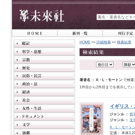
HOME
>>
詳細検索
>>
検索結果
著者名 ： A・L・モートン
で検索
1件目から2件目までを表示してい
イギリス・
ジャンル ：
哲
ジャンル ：
文
A・L・モート
定価： 本体3,2