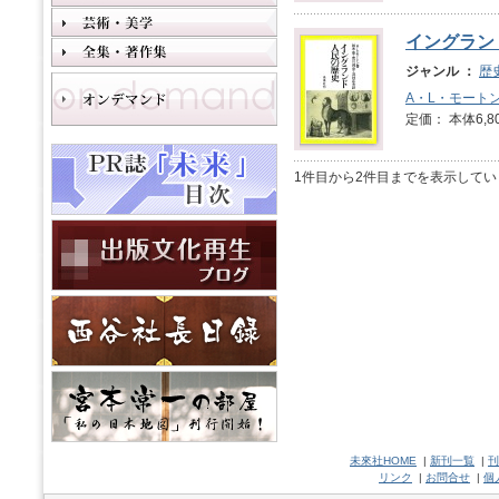
イングラン
ジャンル ：
歴
A・L・モート
定価： 本体6,8
1件目から2件目までを表示してい
未來社HOME
|
新刊一覧
|
刊
リンク
|
お問合せ
|
個