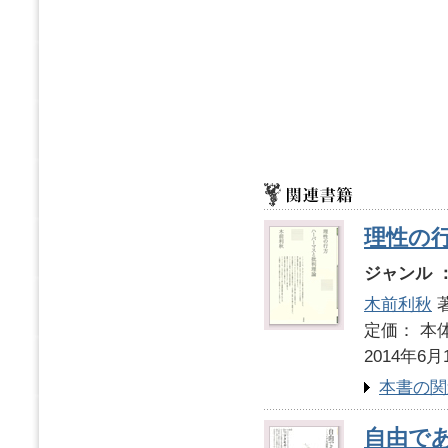
理性の
ジャンル 
木前利秋
定価： 本体
2014年6月
本書の関
自由で