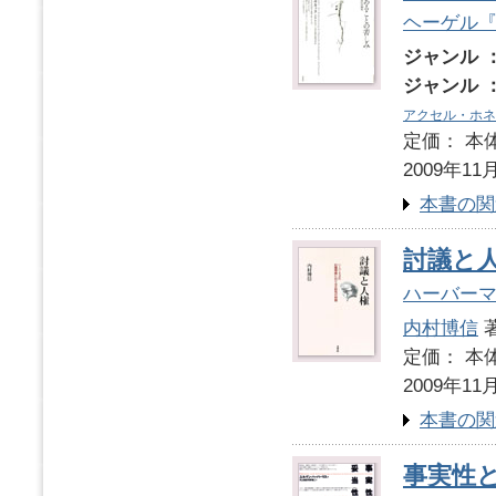
ヘーゲル
ジャンル 
ジャンル 
アクセル・ホネ
定価： 本体
2009年11
本書の関
討議と
ハーバー
内村博信
定価： 本体
2009年11
本書の関
事実性と