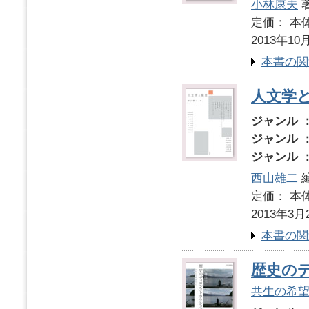
小林康夫
定価： 本体
2013年10
本書の関
人文学
ジャンル 
ジャンル 
ジャンル 
西山雄二
定価： 本体
2013年3月
本書の関
歴史の
共生の希