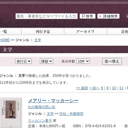
HOME
>>
ジャンル ：
文学
表示件数
ジャンル ： 文学
で検索した結果、250件が見つかりました。
111件目から120件目までを表示しています。
<< 最初
< 前へ
8
｜
9
｜
10
｜
11
｜
メアリー・マッカーシー
わが義母の思い出
ジャンル ：
文学
>>
評伝・作家研究
ウィルソン夏子
著
定価： 本体1,800円＋税 ISBN： 978-4-624-61031-9 