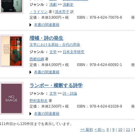
ジャンル ：
演劇
>>
演劇史
・ラドリン
著 /
清水芳子
訳
定価： 本体3,800円＋税 ISBN： 978-4-624-70076-8 
本書の関連書籍
増補・詩の発生
文学における原始・古代の意味
ジャンル ：
文学
>>
日本文学研究
西郷信綱
著
定価： 本体4,000円＋税 ISBN： 978-4-624-60092-1 
本書の関連書籍
ランボー・横断する詩学
ジャンル ：
文学
>>
詩・詩論
野村喜和夫
著
定価： 本体2,500円＋税 ISBN： 978-4-624-61028-9 発
本書の関連書籍
111件目から120件目までを表示しています。
<< 最初
< 前へ
8
｜
9
｜
10
｜
11
｜