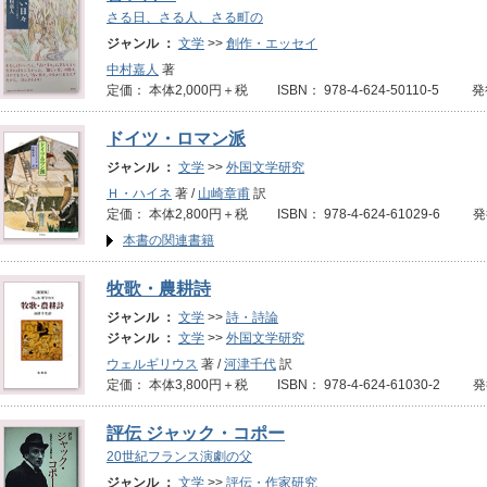
さる日、さる人、さる町の
ジャンル ：
文学
>>
創作・エッセイ
中村嘉人
著
定価： 本体2,000円＋税 ISBN： 978-4-624-50110-5 発
ドイツ・ロマン派
ジャンル ：
文学
>>
外国文学研究
Ｈ・ハイネ
著 /
山崎章甫
訳
定価： 本体2,800円＋税 ISBN： 978-4-624-61029-6 
本書の関連書籍
牧歌・農耕詩
ジャンル ：
文学
>>
詩・詩論
ジャンル ：
文学
>>
外国文学研究
ウェルギリウス
著 /
河津千代
訳
定価： 本体3,800円＋税 ISBN： 978-4-624-61030-2 
評伝 ジャック・コポー
20世紀フランス演劇の父
ジャンル ：
文学
>>
評伝・作家研究