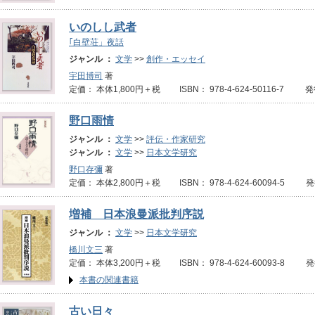
いのしし武者
｢白壁荘」夜話
ジャンル ：
文学
>>
創作・エッセイ
宇田博司
著
定価： 本体1,800円＋税 ISBN： 978-4-624-50116-7 発
野口雨情
ジャンル ：
文学
>>
評伝・作家研究
ジャンル ：
文学
>>
日本文学研究
野口存彌
著
定価： 本体2,800円＋税 ISBN： 978-4-624-60094-5 
増補 日本浪曼派批判序説
ジャンル ：
文学
>>
日本文学研究
橋川文三
著
定価： 本体3,200円＋税 ISBN： 978-4-624-60093-8 
本書の関連書籍
古い日々