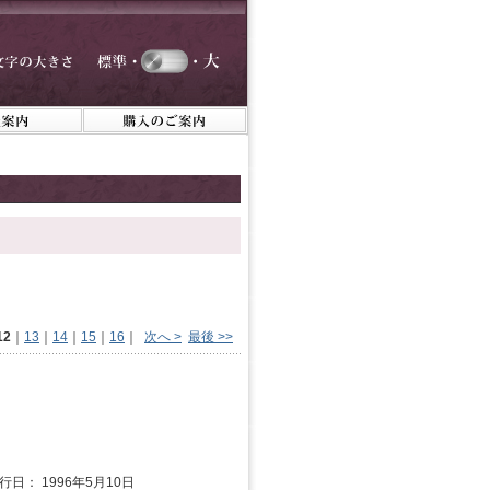
12
｜
13
｜
14
｜
15
｜
16
｜
次へ >
最後 >>
発行日： 1996年5月10日