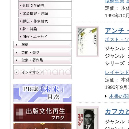
猿橋聖美
定価： 本体
1990年10
アンチ
ポスト・
ジャンル 
ジャンル 
シリーズ 
レイモン
定価： 本体
1990年9月
本書の関
カフカ
ジャンル 