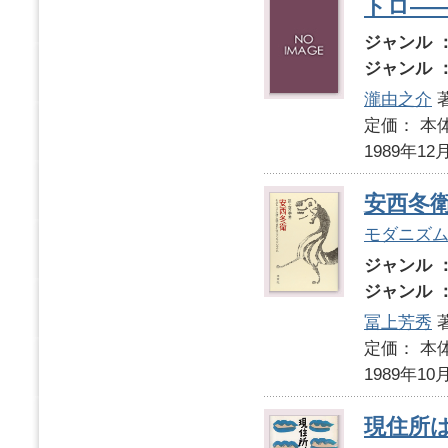
トロ―
ジャンル 
ジャンル 
瀧由之介
定価： 本体
1989年12
安西冬
モダニズ
ジャンル 
ジャンル 
冨上芳秀
定価： 本体
1989年10
現住所