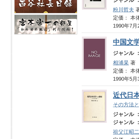
ジャンル 
粉川哲夫
定価： 本体
1990年7月
中国文
ジャンル 
相浦杲
著
定価： 本体
1990年5月
近代日
その方法
ジャンル 
ジャンル 
祖父江昭