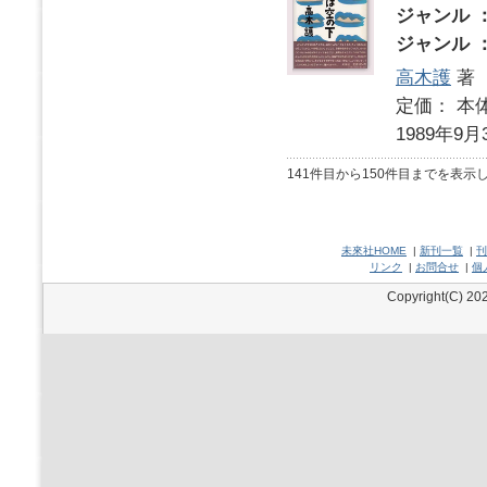
ジャンル 
ジャンル 
高木護
著
定価： 本体
1989年9月
141件目から150件目までを表示
未來社HOME
|
新刊一覧
|
刊
リンク
|
お問合せ
|
個
Copyright(C) 202