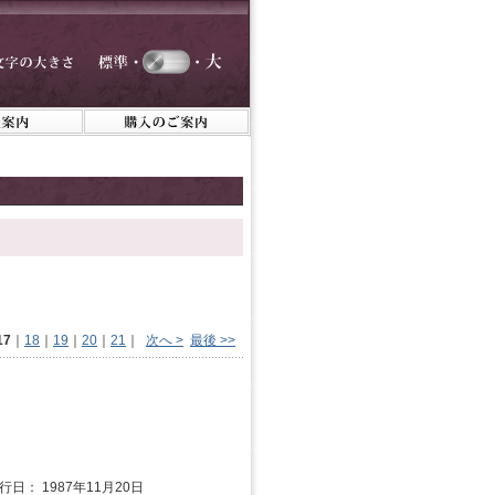
17
｜
18
｜
19
｜
20
｜
21
｜
次へ >
最後 >>
行日： 1987年11月20日