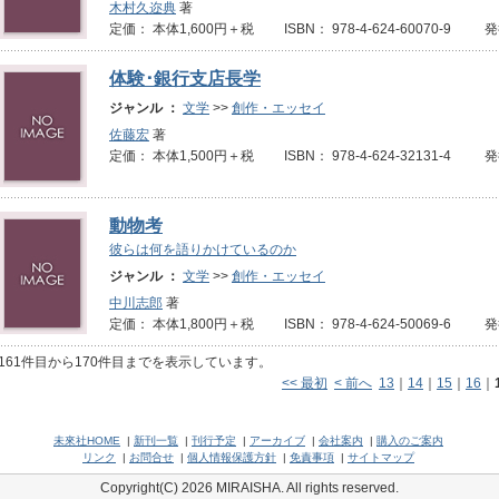
木村久迩典
著
定価： 本体1,600円＋税 ISBN： 978-4-624-60070-9 
体験･銀行支店長学
ジャンル ：
文学
>>
創作・エッセイ
佐藤宏
著
定価： 本体1,500円＋税 ISBN： 978-4-624-32131-4 
動物考
彼らは何を語りかけているのか
ジャンル ：
文学
>>
創作・エッセイ
中川志郎
著
定価： 本体1,800円＋税 ISBN： 978-4-624-50069-6 
161件目から170件目までを表示しています。
<< 最初
< 前へ
13
｜
14
｜
15
｜
16
｜
未來社HOME
|
新刊一覧
|
刊行予定
|
アーカイブ
|
会社案内
|
購入のご案内
リンク
|
お問合せ
|
個人情報保護方針
|
免責事項
|
サイトマップ
Copyright(C) 2026 MIRAISHA. All rights reserved.