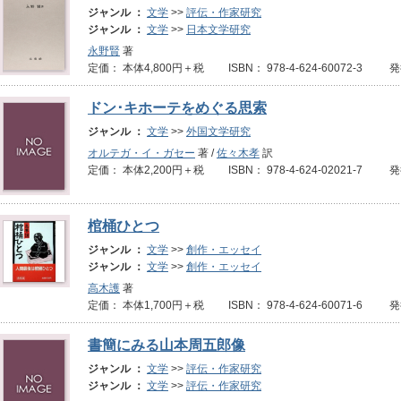
ジャンル ：
文学
>>
評伝・作家研究
ジャンル ：
文学
>>
日本文学研究
永野賢
著
定価： 本体4,800円＋税 ISBN： 978-4-624-60072-3 
ドン･キホーテをめぐる思索
ジャンル ：
文学
>>
外国文学研究
オルテガ・イ・ガセー
著 /
佐々木孝
訳
定価： 本体2,200円＋税 ISBN： 978-4-624-02021-7 
棺桶ひとつ
ジャンル ：
文学
>>
創作・エッセイ
ジャンル ：
文学
>>
創作・エッセイ
高木護
著
定価： 本体1,700円＋税 ISBN： 978-4-624-60071-6 
書簡にみる山本周五郎像
ジャンル ：
文学
>>
評伝・作家研究
ジャンル ：
文学
>>
評伝・作家研究