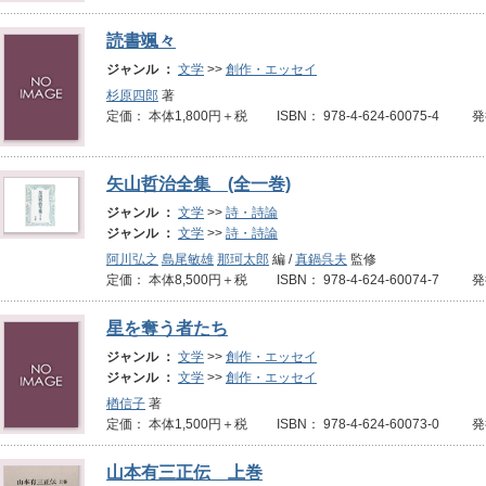
読書颯々
ジャンル ：
文学
>>
創作・エッセイ
杉原四郎
著
定価： 本体1,800円＋税 ISBN： 978-4-624-60075-4 
矢山哲治全集 (全一巻)
ジャンル ：
文学
>>
詩・詩論
ジャンル ：
文学
>>
詩・詩論
阿川弘之
島尾敏雄
那珂太郎
編 /
真鍋呉夫
監修
定価： 本体8,500円＋税 ISBN： 978-4-624-60074-7 
星を奪う者たち
ジャンル ：
文学
>>
創作・エッセイ
ジャンル ：
文学
>>
創作・エッセイ
楢信子
著
定価： 本体1,500円＋税 ISBN： 978-4-624-60073-0 
山本有三正伝 上巻