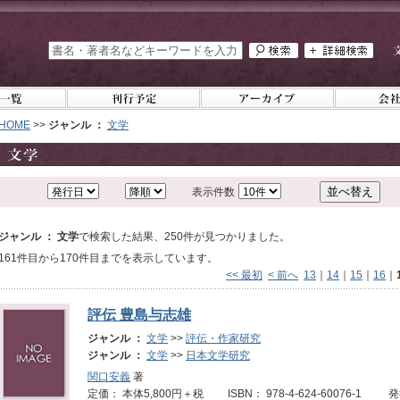
HOME
>>
ジャンル ：
文学
表示件数
ジャンル ： 文学
で検索した結果、250件が見つかりました。
161件目から170件目までを表示しています。
<< 最初
< 前へ
13
｜
14
｜
15
｜
16
｜
評伝 豊島与志雄
ジャンル ：
文学
>>
評伝・作家研究
ジャンル ：
文学
>>
日本文学研究
関口安義
著
定価： 本体5,800円＋税 ISBN： 978-4-624-60076-1 発