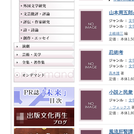
山本周五郎
ジャンル ：
文
ジャンル ：
文
土岐雄三
編
定価： 本体1,5
忍術考
ジャンル ：
文
ジャンル ：
文
高木護
著
定価： 本体1,6
小説と民衆
ジャンル ：
文
・フォックス
著
定価： 本体1,8
風流肝腎譚