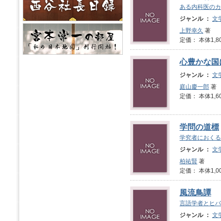
ある内科医のカ
ジャンル ：
文
上野幸久
著
定価： 本体1,8
心豊かな国
ジャンル ：
文
庭山慶一郎
著
定価： 本体1,6
学問の道標
学究者におくる
ジャンル ：
文
柏祐賢
著
定価： 本体1,0
風流鳥譚
言語学者とヒバ
ジャンル ：
文