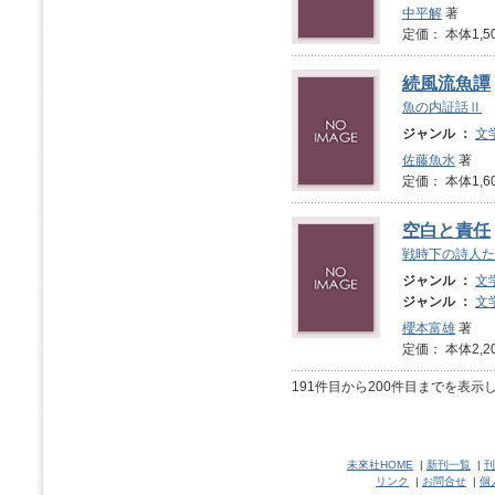
中平解
著
定価： 本体1,5
続風流魚譚
魚の内証話Ⅱ
ジャンル ：
文
佐藤魚水
著
定価： 本体1,6
空白と責任
戦時下の詩人た
ジャンル ：
文
ジャンル ：
文
櫻本富雄
著
定価： 本体2,2
191件目から200件目までを表示
未來社HOME
|
新刊一覧
|
刊
リンク
|
お問合せ
|
個