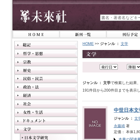
HOME
>>
ジャンル ：
文学
ジャンル ： 文学
で検索した結果、
191件目から200件目までを表示
中世日本文
ジャンル ：
文
永藤靖
著
定価： 本体1,8
本書の関連