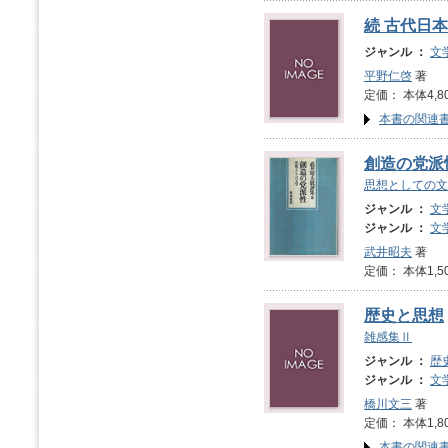
続 古代日
ジャンル ：
文
平野仁啓
著
定価： 本体4,8
本書の関連
創造の党派
思想としての文
ジャンル ：
文
ジャンル ：
文
武井昭夫
著
定価： 本体1,5
歴史と思想
雑感集Ⅱ
ジャンル ：
歴
ジャンル ：
文
橋川文三
著
定価： 本体1,8
本書の関連