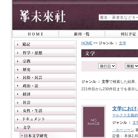
HOME
>>
ジャンル ：
文学
ジャンル ： 文学
で検索した結果、
221件目から230件目までを表示
文学におけ
マルクス主義的
ジャンル ：
文
・ホーソーン
著
定価： 本体2,4