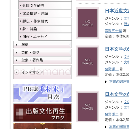
日本近世文
ジャンル ：
文
ジャンル ：
歴
宗政五十緒
著
定価： 本体6,8
日本文学の
ジャンル ：
文
ジャンル ：
文
猪野謙二
著
定価： 本体2,5
本書の関連
日本文学の
ジャンル ：
文
ジャンル ：
文
猪野謙二
著
定価： 本体2,5
本書の関連