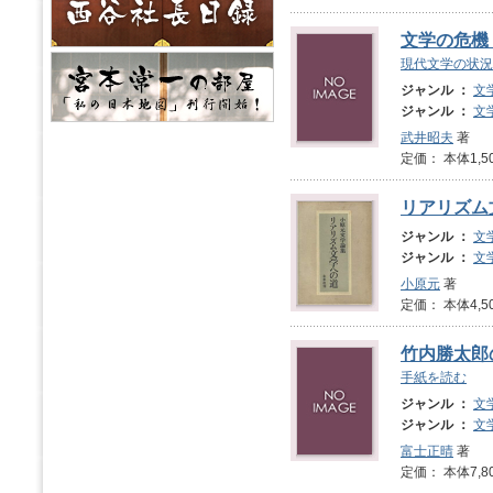
文学の危機
現代文学の状況
ジャンル ：
文
ジャンル ：
文
武井昭夫
著
定価： 本体1,5
リアリズム
ジャンル ：
文
ジャンル ：
文
小原元
著
定価： 本体4,5
竹内勝太郎
手紙を読む
ジャンル ：
文
ジャンル ：
文
富士正晴
著
定価： 本体7,8