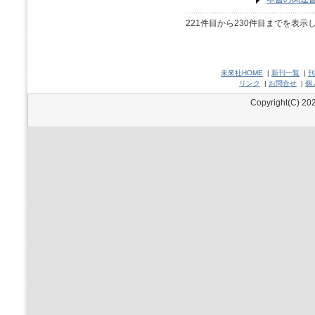
221件目から230件目までを表示
未來社HOME
|
新刊一覧
|
刊
リンク
|
お問合せ
|
個
Copyright(C) 202