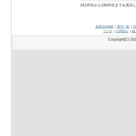
181件目から190件目までを表示
未來社HOME
|
新刊一覧
|
刊
リンク
|
お問合せ
|
個
Copyright(C) 202