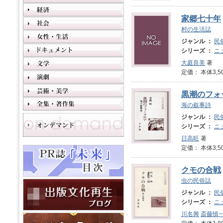
家郷七十年
村の生活誌
ジャンル ：
民
シリーズ ：
ニ
大庭良美
著
定価： 本体3,5
黒潮のフォ
海の叙事詩
ジャンル ：
民
シリーズ ：
ニ
日高旺
著
定価： 本体3,5
クモの合戦
虫の民俗誌
ジャンル ：
民
シリーズ ：
ニ
川名興
斎藤慎