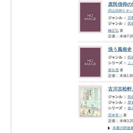
庶民信仰の
恐山信仰とオシ
ジャンル ：
宗
ジャンル ：
民
楠正弘
著
定価： 本体7,0
洗う風俗史
ジャンル ：
民
シリーズ ：
ニ
落合茂
著
定価： 本体1,8
古川古松軒
ジャンル ：
民
ジャンル ：
歴
シリーズ ：
旅
宮本常一
著
定価： 本体3,2
本書の関連