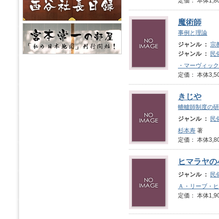
定価： 本体1,8
魔術師
事例と理論
ジャンル ：
宗
ジャンル ：
民
・マーヴィック
定価： 本体3,5
きじや
轆轤師制度の研
ジャンル ：
民
杉本寿
著
定価： 本体3,8
ヒマラヤの
ジャンル ：
民
Ａ・リーブ・ヒ
定価： 本体1,9