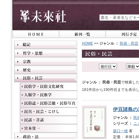
HOME
>>
ジャンル ：
民俗・民芸
ジャンル ： 民俗・民芸
で検索した
181件目から190件目までを表示
伊豆諸島の
ジャンル ：
民
シリーズ ：
ニ
坂口一雄
著
定価： 本体1,6