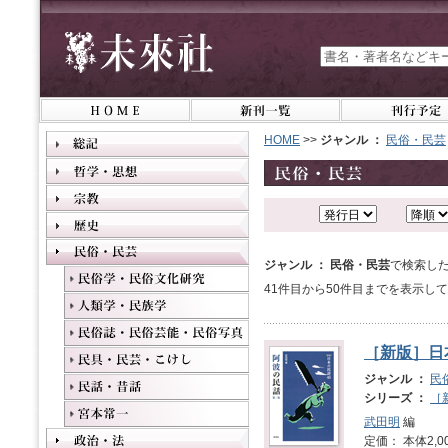
HOME
>>
ジャンル ：
民俗・民芸
ジャンル ： 民俗・民芸
で検索した
41件目から50件目までを表示し
［新版］日
ジャンル ：
民
シリーズ ：
［
武田明
編
定価： 本体2,0