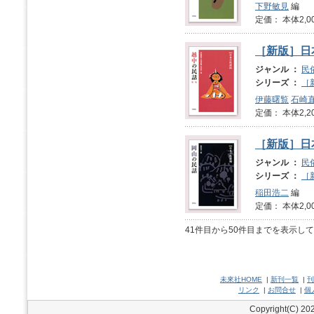
下野敏見
編
定価： 本体2,0
［新版］日
ジャンル ：
民
シリーズ ：
［
伊藤曙覧
石崎
定価： 本体2,2
［新版］日
ジャンル ：
民
シリーズ ：
［
稲田浩二
編
定価： 本体2,0
41件目から50件目までを表示し
未來社HOME
|
新刊一覧
|
刊
リンク
|
お問合せ
|
個
Copyright(C) 202