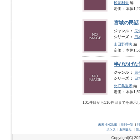
松岡利夫
編
定価： 本体1,2
宮城の民話
ジャンル ：
民
シリーズ ：
日
山田野理夫
編
定価： 本体1,5
半ぴのげな
ジャンル ：
民
シリーズ ：
日
比江島重孝
編
定価： 本体1,5
101件目から110件目までを表示
未來社HOME
|
新刊一覧
|
刊
リンク
|
お問合せ
|
個
Copyright(C) 202