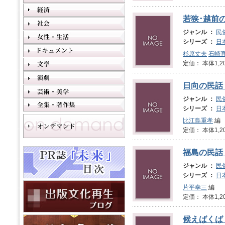
若狭･越前
ジャンル ：
民
シリーズ ：
日
杉原丈夫
石崎
定価： 本体1,2
日向の民話
ジャンル ：
民
シリーズ ：
日
比江島重孝
編
定価： 本体1,2
福島の民話
ジャンル ：
民
シリーズ ：
日
片平幸三
編
定価： 本体1,2
候えばくば