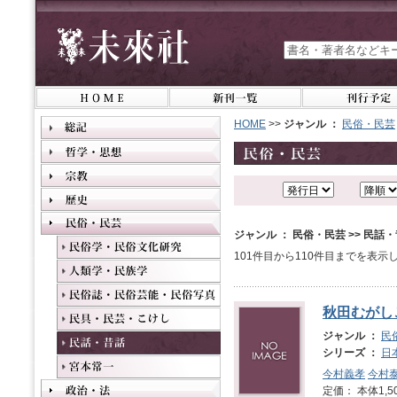
HOME
>>
ジャンル ：
民俗・民芸
ジャンル ： 民俗・民芸 >> 民話
101件目から110件目までを表示
秋田むがしこ
ジャンル ：
民
シリーズ ：
日
今村義孝
今村
定価： 本体1,5