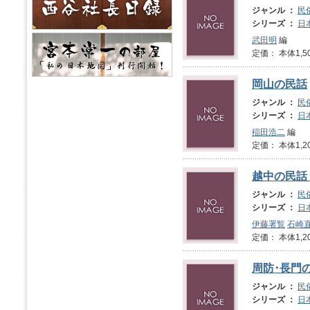
ジャンル ：
民
シリーズ ：
日
武田明
編
定価： 本体1,5
岡山の民話
ジャンル ：
民
シリーズ ：
日
稲田浩二
編
定価： 本体1,2
越中の民話
ジャンル ：
民
シリーズ ：
日
伊藤署覧
石崎
定価： 本体1,2
周防･長門
ジャンル ：
民
シリーズ ：
日