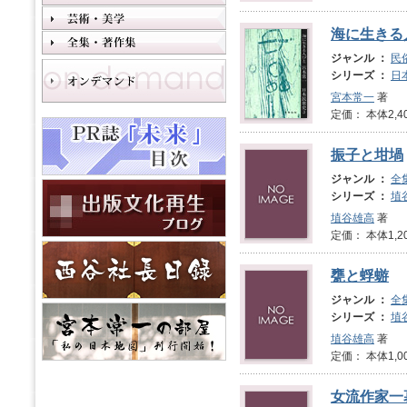
海に生きる
ジャンル ：
民
シリーズ ：
日
宮本常一
著
定価： 本体2,4
振子と坩堝
ジャンル ：
全
シリーズ ：
埴
埴谷雄高
著
定価： 本体1,2
甕と蜉蝣
ジャンル ：
全
シリーズ ：
埴
埴谷雄高
著
定価： 本体1,0
女流作家一