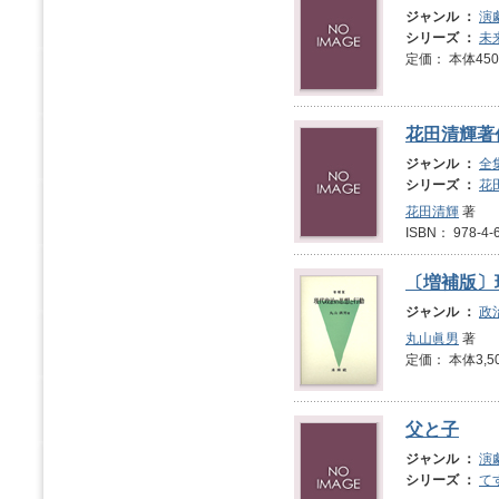
ジャンル ：
演
シリーズ ：
未
定価： 本体450
花田清輝著
ジャンル ：
全
シリーズ ：
花
花田清輝
著
ISBN： 978-
〔増補版〕
ジャンル ：
政
丸山眞男
著
定価： 本体3,5
父と子
ジャンル ：
演
シリーズ ：
て