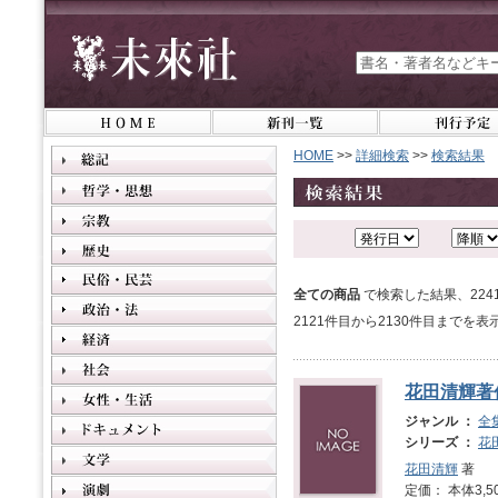
HOME
>>
詳細検索
>>
検索結果
全ての商品
で検索した結果、22
2121件目から2130件目までを
花田清輝著
ジャンル ：
全
シリーズ ：
花
花田清輝
著
定価： 本体3,5