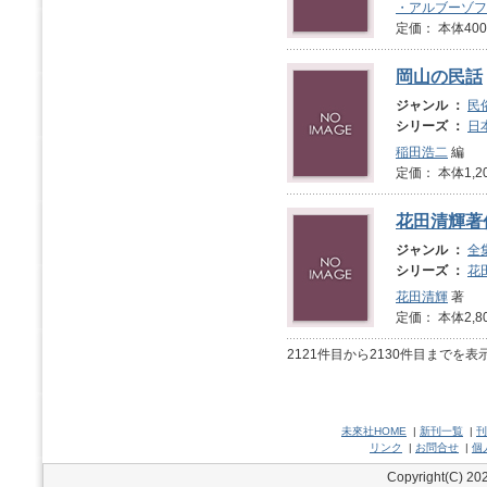
・アルブーゾフ
定価： 本体400
岡山の民話
ジャンル ：
民
シリーズ ：
日
稲田浩二
編
定価： 本体1,2
花田清輝著
ジャンル ：
全
シリーズ ：
花
花田清輝
著
定価： 本体2,8
2121件目から2130件目までを
未來社HOME
|
新刊一覧
|
刊
リンク
|
お問合せ
|
個
Copyright(C) 202