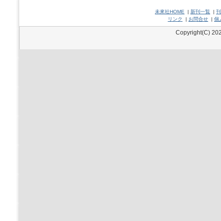
未來社HOME
|
新刊一覧
|
刊
リンク
|
お問合せ
|
個
Copyright(C) 202