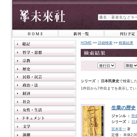
HOME
>>
詳細検索
>>
検索結果
シリーズ ： 日本民衆史
で検索し
1件目から7件目までを表示してい
生業の歴史
ジャンル ：
民
シリーズ ：
日
宮本常一
著
定価： 本体2,0