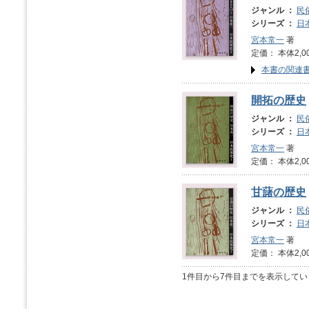
ジャンル ：
民
シリーズ ：
日
宮本常一
著
定価： 本体2,0
本書の関連
開拓の歴史
ジャンル ：
民
シリーズ ：
日
宮本常一
著
定価： 本体2,0
甘藷の歴史
ジャンル ：
民
シリーズ ：
日
宮本常一
著
定価： 本体2,0
1件目から7件目までを表示してい