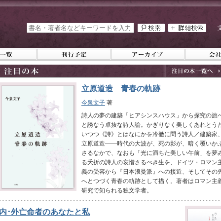
立原道造 青春の軌跡
今泉文子
著
詩人の夢の建築「ヒアシンスハウス」から探究の旅
と誘なう卓抜な詩人論。かぎりなく美しくあれとう
いつつ《詩》とはなにかを冷徹に問う詩人／建築家
立原道造――時代の大波が、死の影が、暗く覆いか
さるなかで、なおも「光に満ちた美しい午前」を夢
る夭折の詩人の哀惜さるべき生を、ドイツ・ロマン
義の受容から『日本浪曼派』への接近、そしてその
へとつづく青春の軌跡として描く。著者はロマン主
研究で知られる独文学者。
内･外亡命者のあなたと私