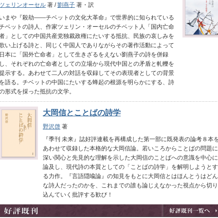
ツェリンオーセル
著 /
劉燕子
著・訳
いまや『殺劫――チベットの文化大革命』で世界的に知られている
チベットの詩人、作家ツェリン・オーセルのチベット人「国内亡命
者」としての中国共産党独裁政権にたいする抵抗、民族の哀しみを
歌い上げる詩と、同じく中国人でありながらその著作活動によって
日本に「国外亡命者」として生きざるをえない劉燕子の詩を併録
し、それぞれの亡命者としての立場から現代中国との矛盾と軋轢を
提示する。あわせて二人の対話を収録してその表現者としての背景
を語る。チベットの中国にたいする蜂起の根源を明らかにする、詩
の形式を採った抵抗の文学。
大岡信とことばの詩学
野沢啓
著
『季刊 未来』誌好評連載を再構成した第一部に既発表の論考８本
あわせて収録した本格的な大岡信論。若いころからことばの問題に
深い関心と先見的な理解を示した大岡信のことばへの意識を中心に
論及し、現代詩の本質としての「ことばの詩学」を解明しようとす
る力作。『言語隠喩論』の知見をもとに大岡信とはほんとうはどん
な詩人だったのかを、これまでの誰も論じえなかった視点から切り
込んていく批評する歓び！