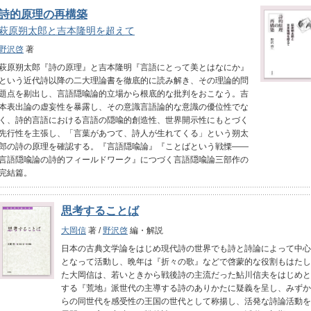
詩的原理の再構築
萩原朔太郎と吉本隆明を超えて
野沢啓
著
萩原朔太郎『詩の原理』と吉本隆明『言語にとって美とはなにか』
という近代詩以降の二大理論書を徹底的に読み解き、その理論的問
題点を剔出し、言語隠喩論的立場から根底的な批判をおこなう。吉
本表出論の虚妄性を暴露し、その意識言語論的な意識の優位性でな
く、詩的言語における言語の隠喩的創造性、世界開示性にもとづく
先行性を主張し、「言葉があつて、詩人が生れてくる」という朔太
郎の詩の原理を確認する。『言語隠喩論』『ことばという戦慄――
言語隠喩論の詩的フィールドワーク』につづく言語隠喩論三部作の
完結篇。
思考することば
大岡信
著 /
野沢啓
編・解説
日本の古典文学論をはじめ現代詩の世界でも詩と詩論によって中心
となって活動し、晩年は『折々の歌』などで啓蒙的な役割もはたし
た大岡信は、若いときから戦後詩の主流だった鮎川信夫をはじめと
する『荒地』派世代の主導する詩のありかたに疑義を呈し、みずか
らの同世代を感受性の王国の世代として称揚し、活発な詩論活動を