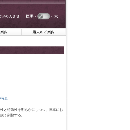
俗写真
般性と特殊性を明らかにしつつ、日本にお
に鋭く剔抉する。