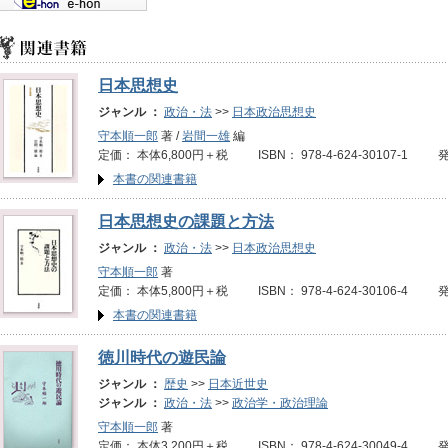
日本思想史
ジャンル ：
政治・法
>>
日本政治思想史
守本順一郎
著 /
岩間一雄
編
定価： 本体6,800円＋税 ISBN： 978-4-624-30107-1 
本書の関連書籍
日本思想史の課題と方法
ジャンル ：
政治・法
>>
日本政治思想史
守本順一郎
著
定価： 本体5,800円＋税 ISBN： 978-4-624-30106-4 
本書の関連書籍
徳川時代の遊民論
ジャンル ：
歴史
>>
日本近世史
ジャンル ：
政治・法
>>
政治学・政治理論
守本順一郎
著
定価： 本体3,200円＋税 ISBN： 978-4-624-30049-4 