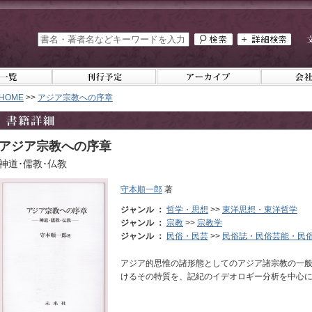
HOME
>>
アジア宗教への序章
アジア宗教への序章
神道･儒教･仏教
守本順一郎
著
ジャンル ：
哲学・思想
>>
東洋思想・東洋哲学
ジャンル ：
宗教
>>
宗教学
ジャンル ：
民俗・民芸
>>
民俗誌・民俗芸能・民
アジア的思惟の諸形態としてのアジア諸宗教の一
けるその特質を、記紀のイデオロギー分析を中心