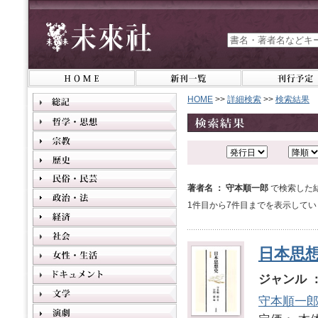
HOME
>>
詳細検索
>>
検索結果
著者名 ： 守本順一郎
で検索した
1件目から7件目までを表示してい
日本思
ジャンル 
守本順一