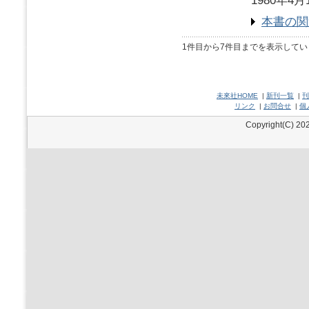
1980年4月
本書の関
1件目から7件目までを表示してい
未來社HOME
|
新刊一覧
|
刊
リンク
|
お問合せ
|
個
Copyright(C) 202