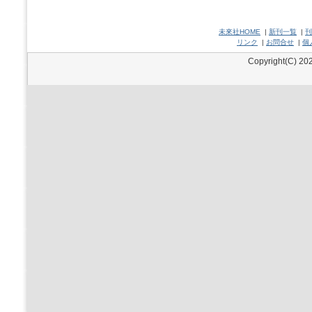
未來社HOME
|
新刊一覧
|
刊
リンク
|
お問合せ
|
個
Copyright(C) 202