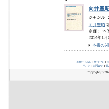
向井豊
ジャンル 
向井豊昭
著
定価： 本体
2014年1月
本書の関
未來社HOME
|
新刊一覧
|
刊
リンク
|
お問合せ
|
個
Copyright(C) 202