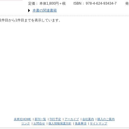
定価： 本体1,800円＋税 ISBN： 978-4-624-93434-7 発
本書の関連書籍
1件目から1件目までを表示しています。
未來社HOME
|
新刊一覧
|
刊行予定
|
アーカイブ
|
会社案内
|
購入のご案内
リンク
|
お問合せ
|
個人情報保護方針
|
免責事項
|
サイトマップ