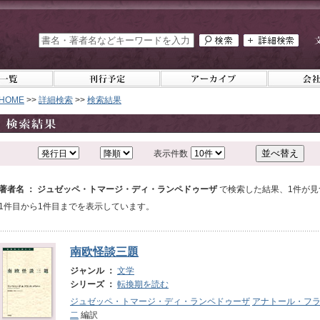
HOME
>>
詳細検索
>>
検索結果
表示件数
著者名 ： ジュゼッペ・トマージ・ディ・ランペドゥーザ
で検索した結果、1件が見
1件目から1件目までを表示しています。
南欧怪談三題
ジャンル ：
文学
シリーズ ：
転換期を読む
ジュゼッペ・トマージ・ディ・ランペドゥーザ
アナトール・フ
二
編訳