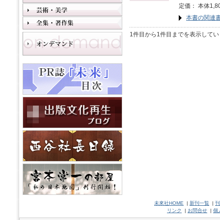
定価： 本体1,8
本書の関連
1件目から1件目までを表示してい
未來社HOME
|
新刊一覧
|
刊
リンク
|
お問合せ
|
個