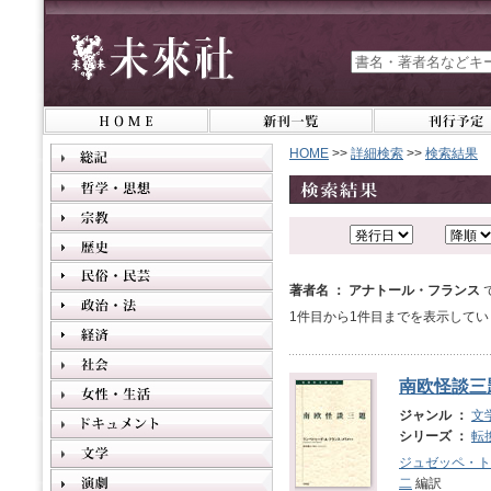
HOME
>>
詳細検索
>>
検索結果
著者名 ： アナトール・フランス
1件目から1件目までを表示してい
南欧怪談三
ジャンル ：
文
シリーズ ：
転
ジュゼッペ・ト
二
編訳