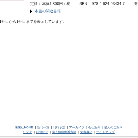
定価： 本体1,800円＋税 ISBN： 978-4-624-93434-7 発
本書の関連書籍
1件目から1件目までを表示しています。
未來社HOME
|
新刊一覧
|
刊行予定
|
アーカイブ
|
会社案内
|
購入のご案内
リンク
|
お問合せ
|
個人情報保護方針
|
免責事項
|
サイトマップ