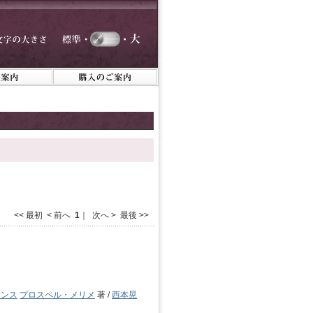
<< 最初 < 前へ
1
｜ 次へ > 最後 >>
ランス
プロスペル・メリメ
著 /
西本晃