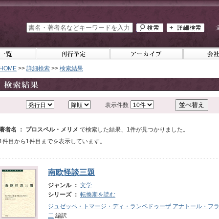
HOME
>>
詳細検索
>>
検索結果
表示件数
著者名 ： プロスペル・メリメ
で検索した結果、1件が見つかりました。
1件目から1件目までを表示しています。
南欧怪談三題
ジャンル ：
文学
シリーズ ：
転換期を読む
ジュゼッペ・トマージ・ディ・ランペドゥーザ
アナトール・フ
二
編訳