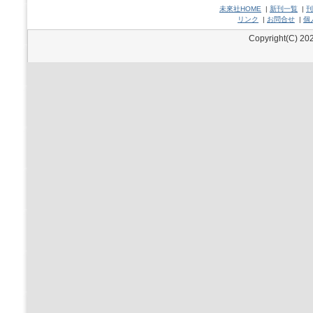
未來社HOME
|
新刊一覧
|
刊
リンク
|
お問合せ
|
個
Copyright(C) 202