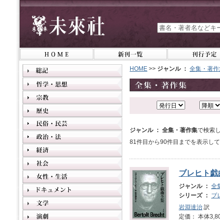
HOME
>>
ジャンル ：
全集・著作
ジャンル ： 全集・著作集
で検索し
81件目から90件目までを表示し
ブレヒト戯
ジャンル ：
全
シリーズ ：
ブ
岩淵達治
訳
定価： 本体3,8