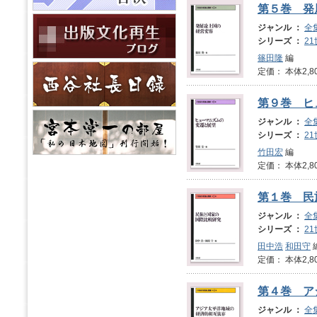
第５巻 発
ジャンル ：
全
シリーズ ：
2
篠田隆
編
定価： 本体2,8
第９巻 ヒ
ジャンル ：
全
シリーズ ：
2
竹田宏
編
定価： 本体2,8
第１巻 民
ジャンル ：
全
シリーズ ：
2
田中浩
和田守
定価： 本体2,8
第４巻 ア
ジャンル ：
全