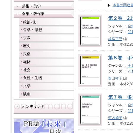
本書の関連
第２巻 2
ジャンル ：
全
シリーズ ：
2
越路正巳
編
定価： 本体2,8
第８巻 ボ
ジャンル ：
全
シリーズ ：
2
奥田祥子
編
定価： 本体2,8
第７巻 多
ジャンル ：
全
シリーズ ：
2
河内徳子
編
定価： 本体2,8