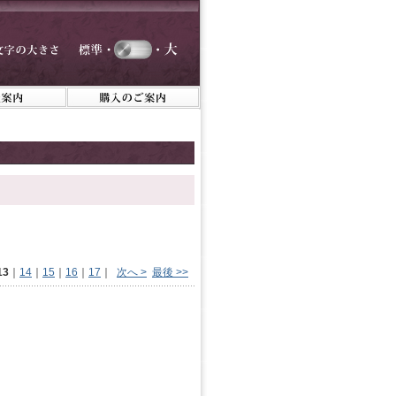
13
｜
14
｜
15
｜
16
｜
17
｜
次へ >
最後 >>