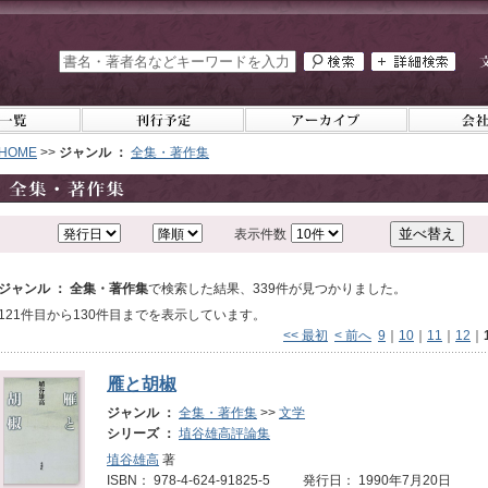
HOME
>>
ジャンル ：
全集・著作集
表示件数
ジャンル ： 全集・著作集
で検索した結果、339件が見つかりました。
121件目から130件目までを表示しています。
<< 最初
< 前へ
9
｜
10
｜
11
｜
12
｜
雁と胡椒
ジャンル ：
全集・著作集
>>
文学
シリーズ ：
埴谷雄高評論集
埴谷雄高
著
ISBN： 978-4-624-91825-5 発行日： 1990年7月20日