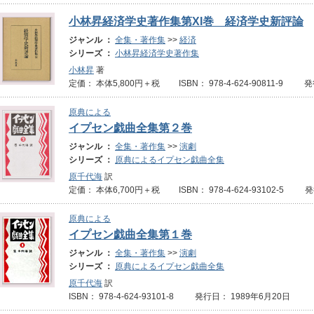
小林昇経済学史著作集第XI巻 経済学史新評論
ジャンル ：
全集・著作集
>>
経済
シリーズ ：
小林昇経済学史著作集
小林昇
著
定価： 本体5,800円＋税 ISBN： 978-4-624-90811-9 
原典による
イプセン戯曲全集第２巻
ジャンル ：
全集・著作集
>>
演劇
シリーズ ：
原典によるイプセン戯曲全集
原千代海
訳
定価： 本体6,700円＋税 ISBN： 978-4-624-93102-5 
原典による
イプセン戯曲全集第１巻
ジャンル ：
全集・著作集
>>
演劇
シリーズ ：
原典によるイプセン戯曲全集
原千代海
訳
ISBN： 978-4-624-93101-8 発行日： 1989年6月20日