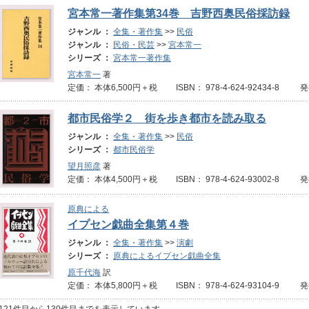
宮本常一著作集第34巻 吉野西奥民俗採訪録
ジャンル ：
全集・著作集
>>
民俗
ジャンル ：
民俗・民芸
>>
宮本常一
シリーズ ：
宮本常一著作集
宮本常一
著
定価： 本体6,500円＋税 ISBN： 978-4-624-92434-8 
都市民俗学２ 街を歩き都市を読み取る
ジャンル ：
全集・著作集
>>
民俗
シリーズ ：
都市民俗学
望月照彦
著
定価： 本体4,500円＋税 ISBN： 978-4-624-93002-8 
原典による
イプセン戯曲全集第４巻
ジャンル ：
全集・著作集
>>
演劇
シリーズ ：
原典によるイプセン戯曲全集
原千代海
訳
定価： 本体5,800円＋税 ISBN： 978-4-624-93104-9 