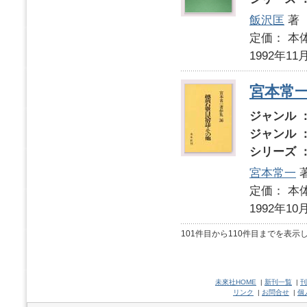
飯沢匡
著
定価： 本体
1992年11
宮本常
ジャンル 
ジャンル 
シリーズ 
宮本常一
定価： 本体
1992年10
101件目から110件目までを表示
未來社HOME
|
新刊一覧
|
刊
リンク
|
お問合せ
|
個