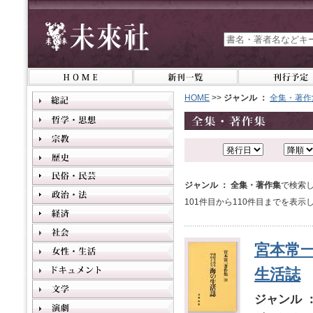
HOME
>>
ジャンル ：
全集・著作
ジャンル ： 全集・著作集
で検索し
101件目から110件目までを表示
宮本常
生活誌
ジャンル 