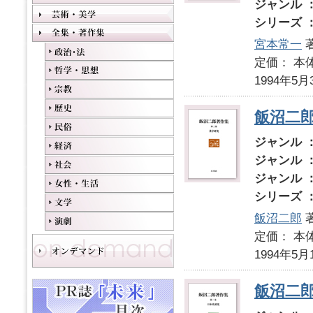
ジャンル 
シリーズ 
宮本常一
定価： 本体
1994年5月
飯沼二
ジャンル 
ジャンル 
ジャンル 
シリーズ 
飯沼二郎
定価： 本体
1994年5月
飯沼二