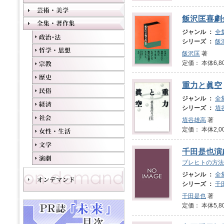
飯沢匡喜劇
ジャンル ：
全
シリーズ ：
飯
飯沢匡
著
定価： 本体6,8
重力と眞空
ジャンル ：
全
シリーズ ：
埴
埴谷雄高
著
定価： 本体2,0
千田是也演劇
ブレヒトの方法
ジャンル ：
全
シリーズ ：
千
千田是也
著
定価： 本体5,8