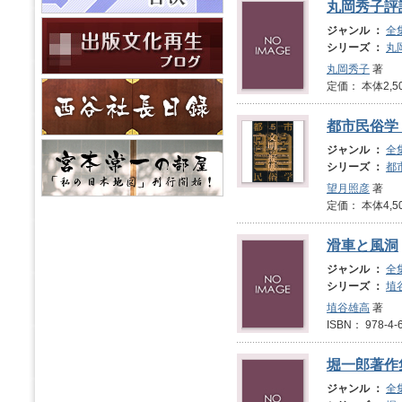
丸岡秀子評
ジャンル ：
全
シリーズ ：
丸
丸岡秀子
著
定価： 本体2,5
都市民俗学
ジャンル ：
全
シリーズ ：
都
望月照彦
著
定価： 本体4,5
滑車と風洞
ジャンル ：
全
シリーズ ：
埴
埴谷雄高
著
ISBN： 978-
堀一郎著作
ジャンル ：
全