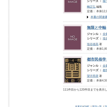
シリーズ ：
堀
楠正弘
編集
定価： 本体12,
本書の関連
無限と中軸
ジャンル ：
全
シリーズ ：
埴
埴谷雄高
著
定価： 本体1,8
都市民俗学
ジャンル ：
全
シリーズ ：
都
望月照彦
著
定価： 本体4,5
111件目から120件目までを表示
未來社HOME
|
新刊一覧
|
刊