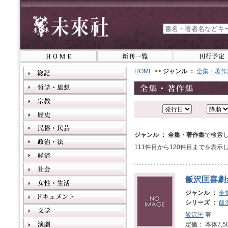
HOME
>>
ジャンル ：
全集・著作
ジャンル ： 全集・著作集
で検索し
111件目から120件目までを表示
飯沢匡喜劇
ジャンル ：
全
シリーズ ：
飯
飯沢匡
著
定価： 本体7,5