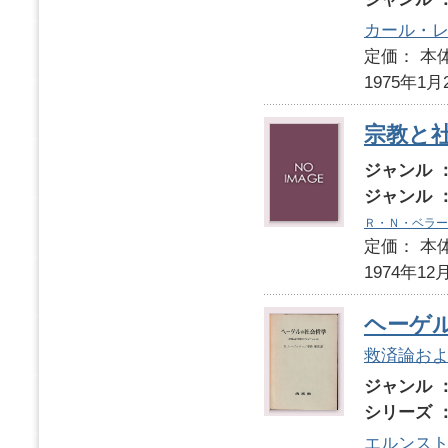
カール・
定価： 本体
1975年1月
宗教と
ジャンル 
ジャンル 
Ｒ・Ｎ・ベラー
定価： 本体
1974年12
ヘーゲ
救済論お
ジャンル 
シリーズ 
エルンス