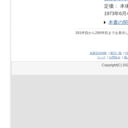
定価： 本体
1973年6月
本書の関
281件目から290件目までを表示
未來社HOME
|
新刊一覧
|
刊
リンク
|
お問合せ
|
個
Copyright(C) 202