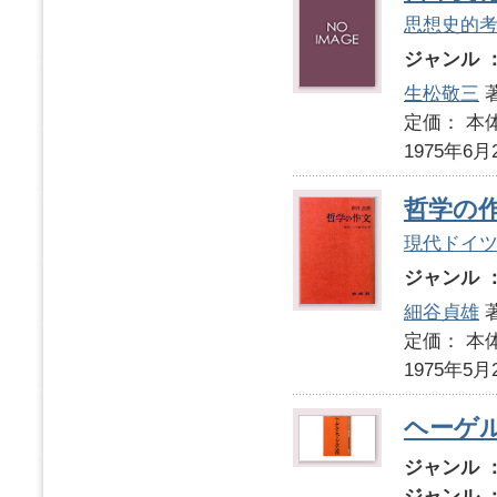
思想史的
ジャンル 
生松敬三
定価： 本体
1975年6月
哲学の
現代ドイ
ジャンル 
細谷貞雄
定価： 本体
1975年5月
ヘーゲ
ジャンル 
ジャンル 