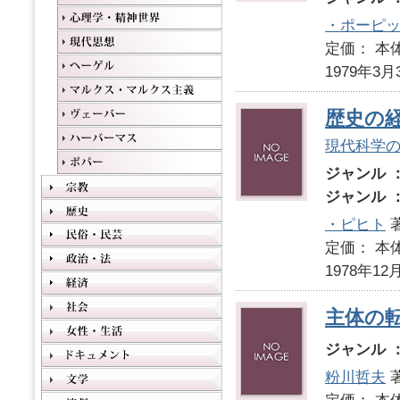
・ポーピ
定価： 本体
1979年3月
歴史の
現代科学
ジャンル 
ジャンル 
・ピヒト
著
定価： 本体
1978年12
主体の
ジャンル 
粉川哲夫