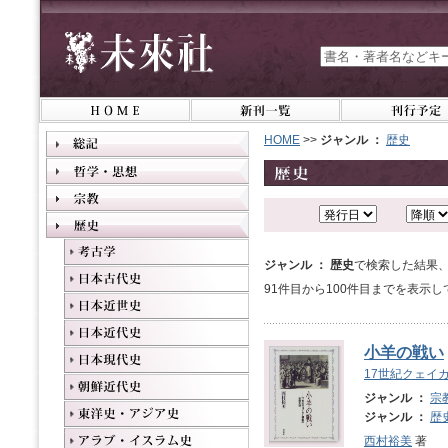
HOME
>>
ジャンル ：
歴史
ジャンル ： 歴史
で検索した結果、
91件目から100件目までを表示
小羊の戦い
17世紀クェイ
ジャンル ：
宗
ジャンル ：
歴
西村裕美
著