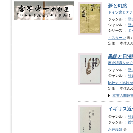
夢と幻惑
ドイツ史とナチ
ジャンル ：
歴
ジャンル ：
歴
シリーズ ：
ポ
・スターン
著 /
定価： 本体3,8
黒船と日清
歴史認識をめぐ
ジャンル ：
歴
ジャンル ：
歴
比較史・比較歴
定価： 本体3,5
本書の関連
イギリス近
ジャンル ：
歴
ジャンル ：
哲
永井義雄
著