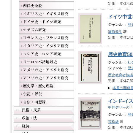
定価： 本体4,8
ドイツ中世
ジャンル ：
歴
瀬原義生
著
定価： 本体14,
歴史教育5
ジャンル ：
社
ジャンル ：
歴
歴史教育者協議
定価： 本体7,5
本書の関連
インド‐イ
中世デリーの「
ジャンル ：
歴
荒松雄
著
定価： 本体28,