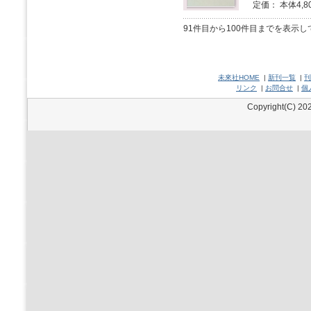
定価： 本体4,8
91件目から100件目までを表示
未來社HOME
|
新刊一覧
|
刊
リンク
|
お問合せ
|
個
Copyright(C) 202