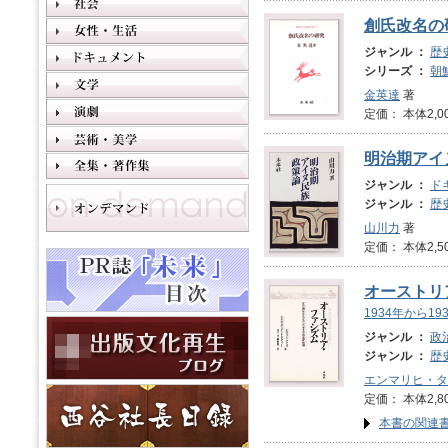
創氏改名の
ジャンル ：
歴
シリーズ ：
朝
金英達
著
定価： 本体2,0
明治期アイ
ジャンル ：
ド
ジャンル ：
歴
山川力
著
定価： 本体2,5
オーストリ
1934年から1
ジャンル ：
政
ジャンル ：
歴
エンマリヒ・タ
定価： 本体2,8
本書の関連