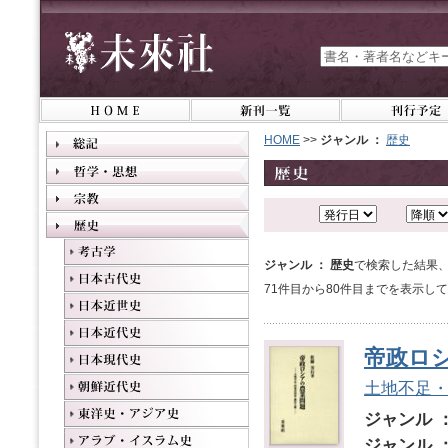
HOME
>>
ジャンル ：
歴史
ジャンル ： 歴史
で検索した結果、
71件目から80件目までを表示し
帝政ロ
土地不足
ジャンル 
ジャンル 