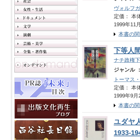
ヴォルフ
定価： 本体
1999年11
本書の関
下等人
ナチ政権
ジャンル 
トーマス
定価： 本体
1999年9月
本書の関
ユダヤ
1933-19