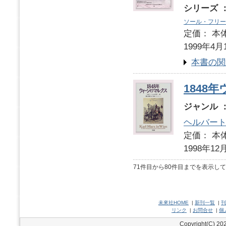
シリーズ 
ソール・フリー
定価： 本体
1999年4月
本書の関
1848
ジャンル 
ヘルバー
定価： 本体
1998年12
71件目から80件目までを表示し
未來社HOME
|
新刊一覧
|
刊
リンク
|
お問合せ
|
個
Copyright(C) 202