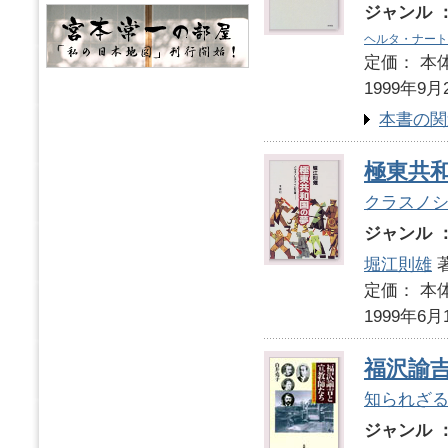
ジャンル 
ヘルタ・ナート
定価： 本体
1999年9月
本書の関
極東共
クラスノ
ジャンル 
堀江則雄
定価： 本体
1999年6月
福沢諭
知られざ
ジャンル 