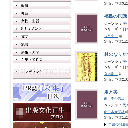
定価： 本体3,2
福島の民話
ジャンル ：
民
シリーズ ：
日
片平幸三
編
定価： 本体1,2
村のなりた
ジャンル ：
民
シリーズ ：
日
宮本常一
著
定価： 本体2,0
用と美
南日本の民芸
ジャンル ：
民
南日本新聞社
定価： 本体1,2
本書の関連