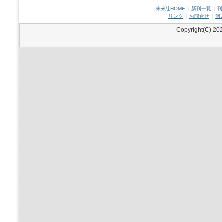
未來社HOME
|
新刊一覧
|
刊
リンク
|
お問合せ
|
個
Copyright(C) 202