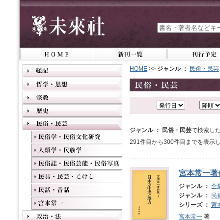
HOME
>>
ジャンル ：
民俗・民芸
ジャンル ： 民俗・民芸
で検索した
291件目から300件目までを表示
宮本常一著
ジャンル ：
全
ジャンル ：
民
シリーズ ：
宮
宮本常一
著