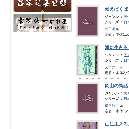
候えばくば
ジャンル ：
民
シリーズ ：
日
武田明
編
定価： 本体1,5
海に生きる
ジャンル ：
民
シリーズ ：
日
宮本常一
著
定価： 本体2,4
岡山の民話
ジャンル ：
民
シリーズ ：
日
稲田浩二
編
定価： 本体1,2
山に生きる