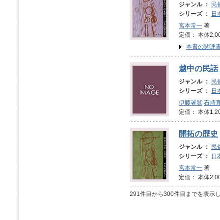
ジャンル ：
民
シリーズ ：
日
宮本常一
著
定価： 本体2,0
本書の関連
越中の民話
ジャンル ：
民
シリーズ ：
日
伊藤署覧
石崎
定価： 本体1,2
開拓の歴史
ジャンル ：
民
シリーズ ：
日
宮本常一
著
定価： 本体2,0
291件目から300件目までを表示