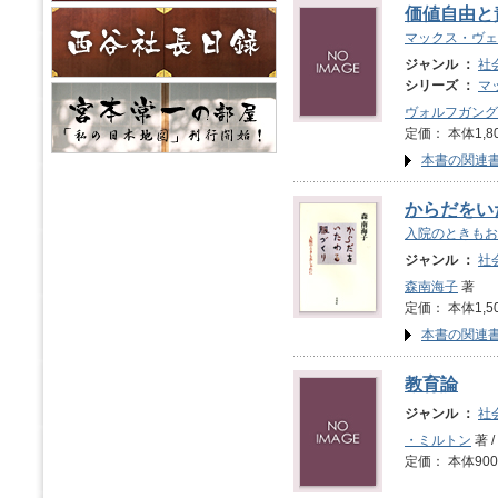
価値自由と
マックス・ヴェ
ジャンル ：
社
シリーズ ：
マ
ヴォルフガング
定価： 本体1,8
本書の関連
からだをい
入院のときもお
ジャンル ：
社
森南海子
著
定価： 本体1,5
本書の関連
教育論
ジャンル ：
社
・ミルトン
著 /
定価： 本体900