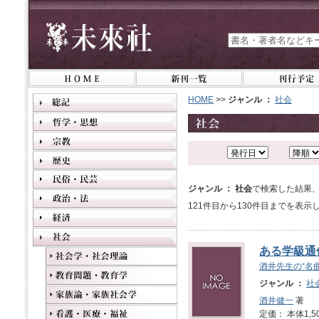
HOME
>>
ジャンル ：
社会
ジャンル ： 社会
で検索した結果、
121件目から130件目までを表示
ある学級通
酒井先生の“名
ジャンル ：
社
酒井健一
著
定価： 本体1,5