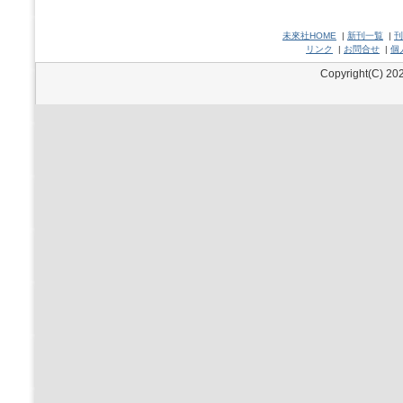
未來社HOME
|
新刊一覧
|
刊
リンク
|
お問合せ
|
個
Copyright(C) 202