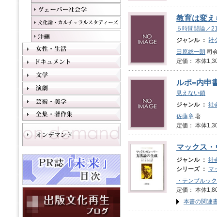
教育は変え
５時間闘論／2
ジャンル ：
社
田原総一朗
司会
定価： 本体1,3
ルポ=内申
見えない鎖
ジャンル ：
社
佐藤章
著
定価： 本体1,3
マックス・
ジャンル ：
社
シリーズ ：
マ
・テンブルック
定価： 本体1,8
本書の関連