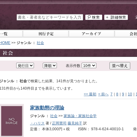
HOME
>>
ジャンル ：
社会
表示件数
ジャンル ： 社会
で検索した結果、141件が見つかりました。
131件目から140件目までを表示しています。
<< 最初
< 前へ
7
｜
8
｜
9
｜
10
｜
家族動態の理論
ジャンル ：
社会
>>
家族論・家族社会学
・ハリス
著 /
正岡寛司
藤見純子
訳
定価： 本体3,000円＋税 ISBN： 978-4-624-40010-1 