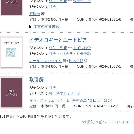
ジャンル ：
哲学・思想
>>
ヴェーバー
ジャンル ：
社会
折原浩
著
定価： 本体2,800円＋税 ISBN： 978-4-624-01021-8 
本書の関連書籍
イデオロギーとユートピア
ジャンル ：
哲学・思想
>>
ドイツ哲学
ジャンル ：
社会
>>
社会学・社会理論
カール・マンハイム
著 /
鈴木二郎
訳
定価： 本体4,800円＋税 ISBN： 978-4-624-01017-1 
取引所
ジャンル ：
社会
シリーズ ：
社会科学ゼミナール
マックス・ウェーバー
著 /
中村貞二
/
柴田三千雄
訳
定価： 本体800円＋税 ISBN： 978-4-624-95042-2 発行
131件目から140件目までを表示しています。
<< 最初
< 前へ
7
｜
8
｜
9
｜
10
｜