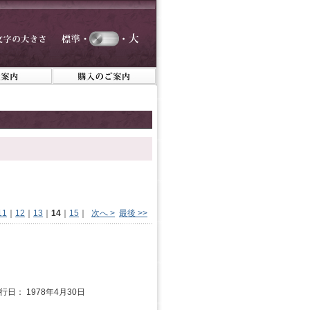
11
｜
12
｜
13
｜
14
｜
15
｜
次へ >
最後 >>
発行日： 1978年4月30日