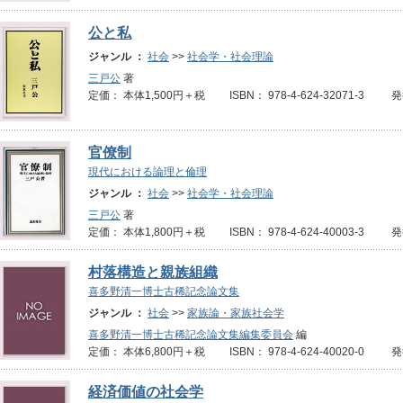
公と私
ジャンル ：
社会
>>
社会学・社会理論
三戸公
著
定価： 本体1,500円＋税 ISBN： 978-4-624-32071-3 
官僚制
現代における論理と倫理
ジャンル ：
社会
>>
社会学・社会理論
三戸公
著
定価： 本体1,800円＋税 ISBN： 978-4-624-40003-3 
村落構造と親族組織
喜多野清一博士古稀記念論文集
ジャンル ：
社会
>>
家族論・家族社会学
喜多野清一博士古稀記念論文集編集委員会
編
定価： 本体6,800円＋税 ISBN： 978-4-624-40020-0 
経済価値の社会学