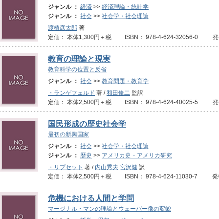
ジャンル ：
経済
>>
経済理論・統計学
ジャンル ：
社会
>>
社会学・社会理論
渡植彦太郎
著
定価： 本体1,300円＋税 ISBN： 978-4-624-32056-0 
教育の理論と現実
教育科学の位置と反省
ジャンル ：
社会
>>
教育問題・教育学
・ランゲフェルド
著 /
和田修二
監訳
定価： 本体2,500円＋税 ISBN： 978-4-624-40025-5 
国民形成の歴史社会学
最初の新興国家
ジャンル ：
社会
>>
社会学・社会理論
ジャンル ：
歴史
>>
アメリカ史・アメリカ研究
・リプセット
著 /
内山秀夫
宮沢健
訳
定価： 本体2,500円＋税 ISBN： 978-4-624-11030-7 
危機における人間と学問
マージナル・マンの理論とウェーバー像の変貌