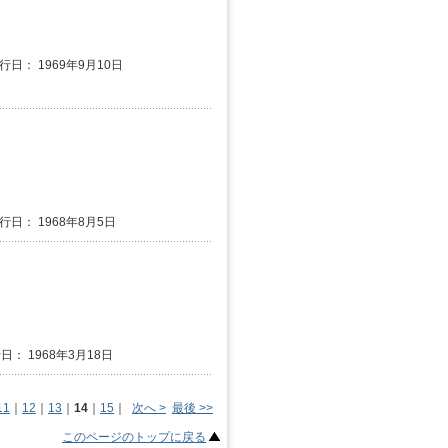
発行日： 1969年9月10日
発行日： 1968年8月5日
日： 1968年3月18日
11
｜
12
｜
13
｜
14
｜
15
｜
次へ >
最後 >>
このページのトップに戻る