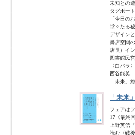
未知と
タグボー
「今日の
堂々た
デザイン
書店空間
店長）イ
図書館民
〈白バラ
西谷能英
「未来」総目
「未来」2
フェアは
17
《最終
上野英信
読む〈戦