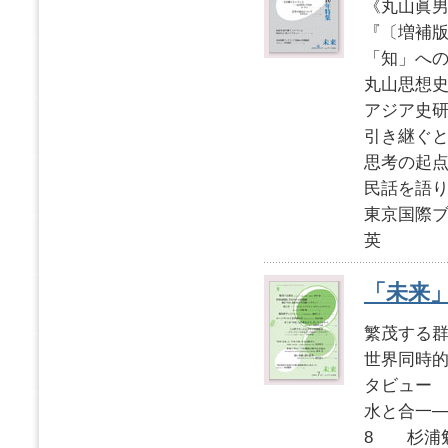
《丸山眞男
『〔増補
「知」へ
丸山思想
アジア史
引き継ぐ
思考の起
民話を語
東京国際ブ
英
「未来」2
繁茂する群
世界同時
タビュー
水と合一─
8 杉浦