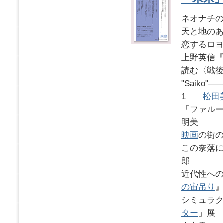
ネオナチ
天と地の
恋するロ
上野英信
読む〈戦
"Saik
1
松田
「ファル
明美
映画
の街の
この奈落
郎
近代性へ
の宙吊り
シミュラ
ター
」展