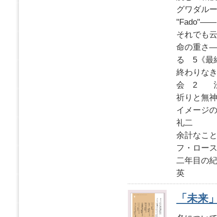
グワダル
"Fado
それでも云
命の重さ
る 5
《最
終わりな
会 2 
祈りと無
イメージ
礼二
余計なこ
フ・ロー
二年目の紀
英
「未来」2