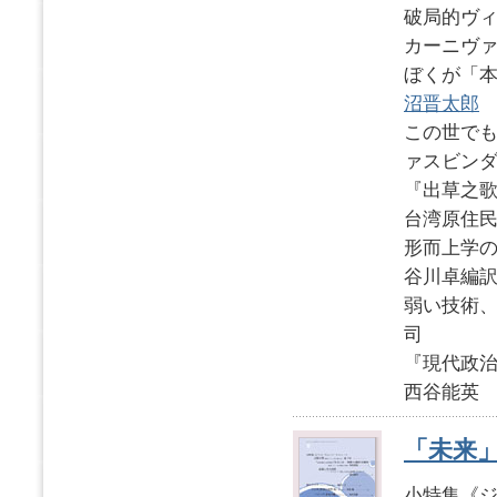
破局的ヴ
カーニヴ
ぼくが「
沼晋太郎
この世でも
ァスビン
『出草之歌
台湾原住
形而上学
谷川卓編
弱い技術
司
『現代政
西谷能英
「未来」2
小特集《ジ