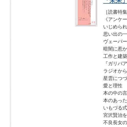
「未来」2
［読書特集2
《アンケ
いじめら
思い出
ヴェーバ
暗闇に惹
工作と
『ガリバ
ラジオか
星雲につ
愛と理
本の中の
本のあっ
いもづる
宮沢賢治
不良長女