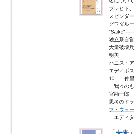
名につい
ブレヒト
スビンダ
グワダル
"Saik
独立系自
大量破壊
明美
パニス・アン
エディポス
10 仲
「我々の
宮勘一郎
思考のド
ブ・ウォ
「エディタ
「未来」2