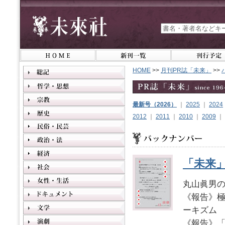
HOME
>>
月刊PR誌「未来」
>>
最新号（2026）
｜
2025
｜
2024
2012
｜
2011
｜
2010
｜
2009
｜
「未来」2
丸山眞男
《報告》極
ーキズム
《報告》