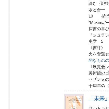
読む〈戦
水と合一
10 杉
“Muxi
探書の喜び
『ジュラシ
史学 
《書評》
火を奪還
的なもの
《展覧会
美術館の
セザンヌ
十周年の〈
「未来」2
サルトル