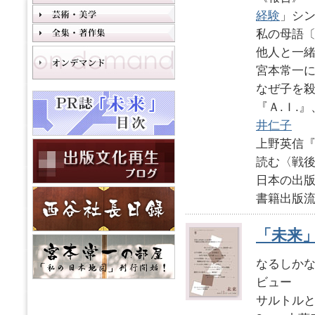
経験
」シ
私の母語
他人と一
宮本常一に
なぜ子を
『Ａ.Ｉ.
井仁子
上野英信『
読む〈戦
日本の出版
書籍出版流
「未来」2
なるしか
ビュー
サルトル