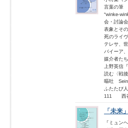
言葉の筆
“winke
会・討論
表象とそ
死のライ
テレサ、
バイーア
媒介者たち
上野英信
読む〈戦
嘔吐 Sei
ふたたび
111 西
「未来」2
『ミュン