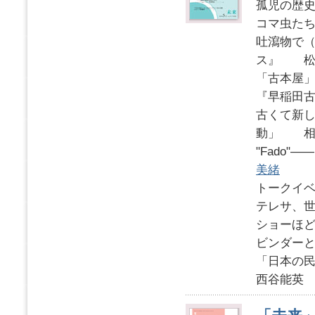
孤児の歴
コマ虫たち
吐瀉物で
ス』 松
「古本屋
『早稲田
古くて新し
動」 相
"Fado
美緒
トークイベ
テレサ、
ショーほど
ビンダー
「日本の
西谷能英