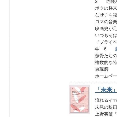
2 内藤
ボクの将
なぜ子を
ロマの音
映画史が
いつもそば
『プライベ
学 6
骸骨たちの食
複数的な
東琢磨
ホームペー
「未来」2
流れるイ
未見の映
上野英信『