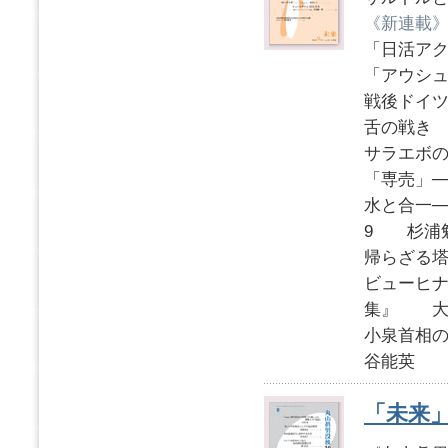
《新連載
「日活ア
「アウシ
戦後ドイツ
舌の戦き S
サラエボ
「専売」─
水と合一
9 杉浦
帰らざる
ビューヒ
集』 大
小泉首相の
谷能英
「未来」2