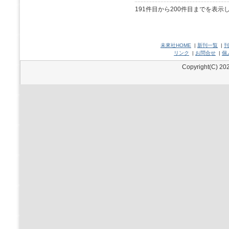
191件目から200件目までを表示
未來社HOME
|
新刊一覧
|
刊
リンク
|
お問合せ
|
個
Copyright(C) 202