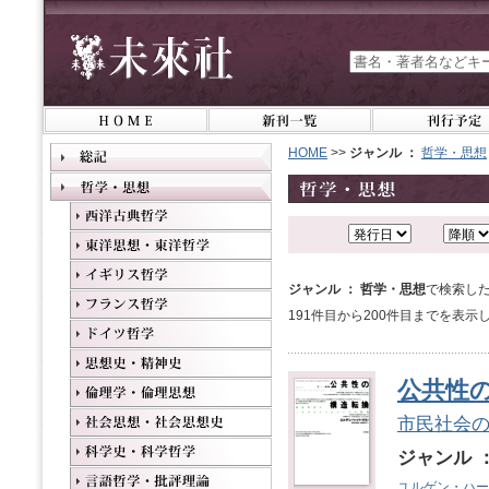
HOME
>>
ジャンル ：
哲学・思想
ジャンル ： 哲学・思想
で検索した
191件目から200件目までを表示
公共性
市民社会
ジャンル 
ユルゲン・ハー