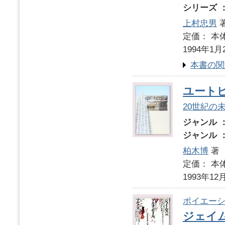
シリーズ 
上村忠男
定価： 本体
1994年1月
本書の関
ユート
20世紀の
ジャンル 
ジャンル 
柏木博
著
定価： 本体
1993年12
ポイエーシ
ジェイ