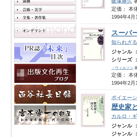
飯塚勝久
定価： 本体
1994年4月
スーパ
知られざ
ジャンル 
シリーズ 
・ウィルソン
著
定価： 本体
1994年2月
ポイエーシ
歴史家
カルロ・
ジャンル 
ジャンル 