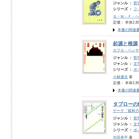
ジャンル ：
哲
シリーズ ：
フ
Ｇ・Ｗ・Ｆ・ヘ
定価： 本体2,8
本書の関連
起源と根源
カフカ・ベンヤ
ジャンル ：
哲
ジャンル ：
文
シリーズ ：
ポ
小林康夫
著
定価： 本体2,8
本書の関連
タブローの
ゲーテ「親和力
ジャンル ：
哲
ジャンル ：
文
シリーズ ：
ポ
水田恭平
著