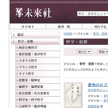
HOME
>>
ジャンル ：
哲学・思想
ジャンル ： 哲学・思想
で検索した
211件目から220件目までを表示
逆光のロゴ
現代哲学のコン
ジャンル ：
哲
ジャンル ：
哲
高橋哲哉
著