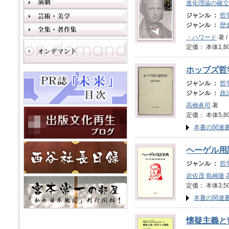
進化理論の確立
ジャンル ：
哲
ジャンル ：
歴
・ハワード
著 /
定価： 本体1,8
ホッブズ哲
ジャンル ：
哲
ジャンル ：
政
高橋眞司
著
定価： 本体5,8
本書の関連
ヘーゲル用
ジャンル ：
哲
岩佐茂
島崎隆
定価： 本体3,5
本書の関連
懐疑主義と