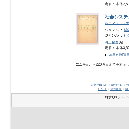
定価： 本体2,5
社会システ
ルーマンシンポ
ジャンル ：
哲
ジャンル ：
社
河上倫逸
編
定価： 本体3,8
本書の関連
211件目から220件目までを表示
未來社HOME
|
新刊一覧
|
刊
リンク
|
お問合せ
|
個
Copyright(C) 202