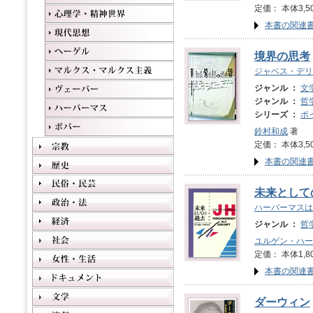
定価： 本体3,5
本書の関連
境界の思考
ジャベス・デリ
ジャンル ：
文
ジャンル ：
哲
シリーズ ：
ポ
鈴村和成
著
定価： 本体3,5
本書の関連
未来として
ハーバーマスは
ジャンル ：
哲
ユルゲン・ハー
定価： 本体1,8
本書の関連
ダーウィン