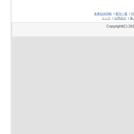
未來社HOME
|
新刊一覧
|
刊
リンク
|
お問合せ
|
個
Copyright(C) 202