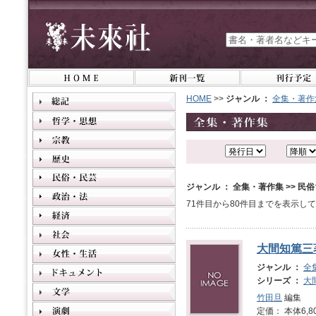
HOME
>>
ジャンル ：
全集・著作
ジャンル ： 全集・著作集 >> 民俗
71件目から80件目までを表示し
大間知篤三
ジャンル ：
全
シリーズ ：
大
竹田旦
編集
定価： 本体6,8