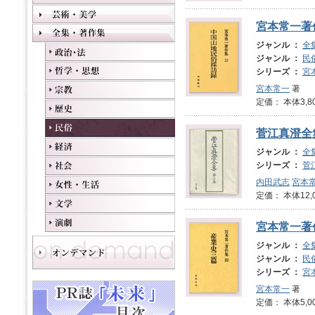
宮本常一著
ジャンル ：
全
ジャンル ：
民
シリーズ ：
宮
宮本常一
著
定価： 本体3,8
菅江真澄全
ジャンル ：
全
シリーズ ：
菅
内田武志
宮本
定価： 本体12,
宮本常一著
ジャンル ：
全
ジャンル ：
民
シリーズ ：
宮
宮本常一
著
定価： 本体5,0