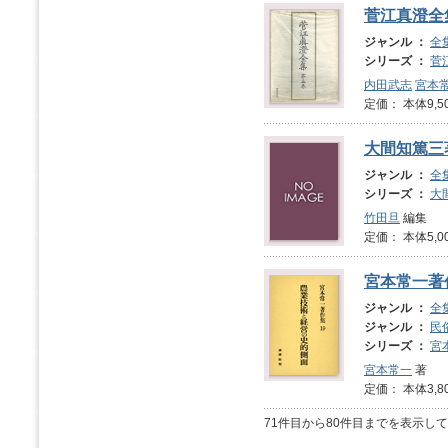
菅江真澄全
ジャンル ：
全
シリーズ ：
菅
内田武志
宮本
定価： 本体9,5
大間知篤三
ジャンル ：
全
シリーズ ：
大
竹田旦
編集
定価： 本体5,0
宮本常一著
ジャンル ：
全
ジャンル ：
民
シリーズ ：
宮
宮本常一
著
定価： 本体3,8
71件目から80件目までを表示し