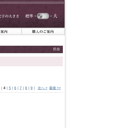
民俗
｜
4
｜
5
｜
6
｜
7
｜
8
｜
9
｜
次へ >
最後 >>