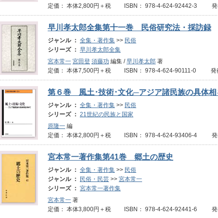
定価： 本体2,800円＋税 ISBN： 978-4-624-92442-3 
早川孝太郎全集第十一巻 民俗研究法・採訪録
ジャンル ：
全集・著作集
>>
民俗
シリーズ ：
早川孝太郎全集
宮本常一
宮田登
須藤功
編集 /
早川孝太郎
著
定価： 本体7,500円＋税 ISBN： 978-4-624-90111-0 発
第６巻 風土･技術･文化─アジア諸民族の具体相
ジャンル ：
全集・著作集
>>
民俗
シリーズ ：
21世紀の民族と国家
原隆一
編
定価： 本体2,800円＋税 ISBN： 978-4-624-93406-4 
宮本常一著作集第41巻 郷土の歴史
ジャンル ：
全集・著作集
>>
民俗
ジャンル ：
民俗・民芸
>>
宮本常一
シリーズ ：
宮本常一著作集
宮本常一
著
定価： 本体3,800円＋税 ISBN： 978-4-624-92441-6 