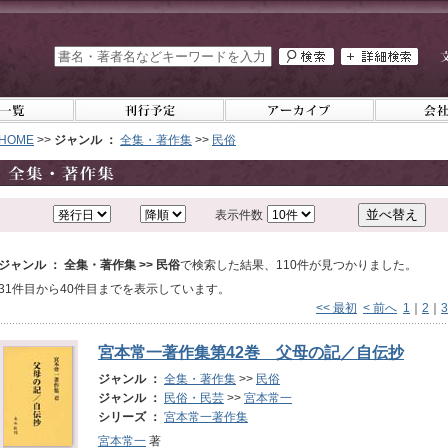
HOME
>>
ジャンル ：
全集・著作集
>>
民俗
表示件数
ジャンル ： 全集・著作集 >> 民俗
で検索した結果、110件が見つかりました。
31件目から40件目までを表示しています。
<< 最初
< 前へ
1
｜
2
｜
3
宮本常一著作集第42巻 父母の記／自伝抄
ジャンル ：
全集・著作集
>>
民俗
ジャンル ：
民俗・民芸
>>
宮本常一
シリーズ ：
宮本常一著作集
宮本常一
著