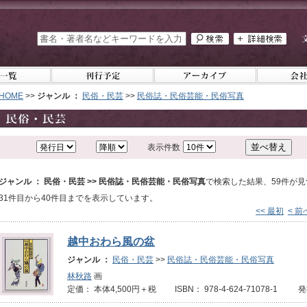
HOME
>>
ジャンル ：
民俗・民芸
>>
民俗誌・民俗芸能・民俗写真
表示件数
ジャンル ： 民俗・民芸 >> 民俗誌・民俗芸能・民俗写真
で検索した結果、59件が
31件目から40件目までを表示しています。
<< 最初
< 前
越中おわら風の盆
ジャンル ：
民俗・民芸
>>
民俗誌・民俗芸能・民俗写真
林秋路
画
定価： 本体4,500円＋税 ISBN： 978-4-624-71078-1 