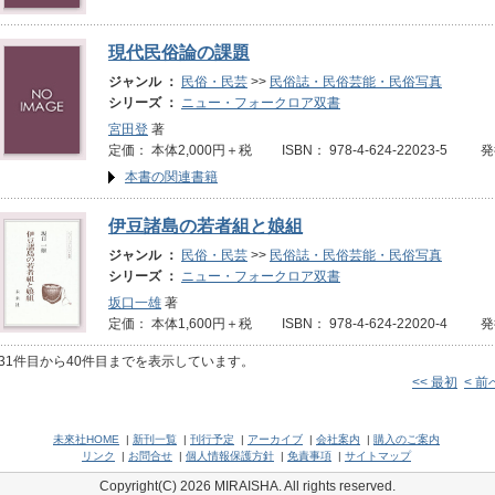
現代民俗論の課題
ジャンル ：
民俗・民芸
>>
民俗誌・民俗芸能・民俗写真
シリーズ ：
ニュー・フォークロア双書
宮田登
著
定価： 本体2,000円＋税 ISBN： 978-4-624-22023-5 発
本書の関連書籍
伊豆諸島の若者組と娘組
ジャンル ：
民俗・民芸
>>
民俗誌・民俗芸能・民俗写真
シリーズ ：
ニュー・フォークロア双書
坂口一雄
著
定価： 本体1,600円＋税 ISBN： 978-4-624-22020-4 発
31件目から40件目までを表示しています。
<< 最初
< 前
未來社HOME
|
新刊一覧
|
刊行予定
|
アーカイブ
|
会社案内
|
購入のご案内
リンク
|
お問合せ
|
個人情報保護方針
|
免責事項
|
サイトマップ
Copyright(C) 2026 MIRAISHA. All rights reserved.