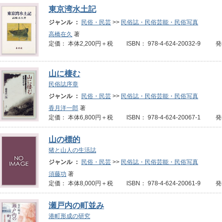
東京湾水土記
ジャンル ：
民俗・民芸
>>
民俗誌・民俗芸能・民俗写真
高橋在久
著
定価： 本体2,200円＋税 ISBN： 978-4-624-20032-9 
山に棲む
民俗誌序章
ジャンル ：
民俗・民芸
>>
民俗誌・民俗芸能・民俗写真
香月洋一郎
著
定価： 本体6,800円＋税 ISBN： 978-4-624-20067-1 発
山の標的
猪と山人の生活誌
ジャンル ：
民俗・民芸
>>
民俗誌・民俗芸能・民俗写真
須藤功
著
定価： 本体8,000円＋税 ISBN： 978-4-624-20061-9 発
瀬戸内の町並み
港町形成の研究