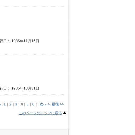
行日： 1986年11月15日
行日： 1985年10月31日
へ
1
｜
2
｜
3
｜
4
｜
5
｜
6
｜
次へ >
最後 >>
このページのトップに戻る