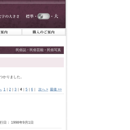
民俗誌・民俗芸能・民俗写真
見つかりました。
へ
1
｜
2
｜
3
｜
4
｜
5
｜
6
｜
次へ >
最後 >>
発行日： 1998年9月1日