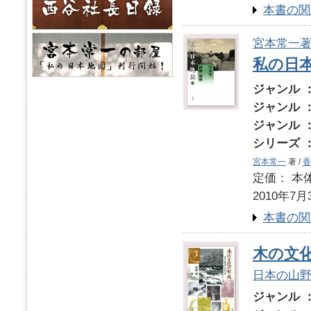
本書の関
宮本常一
私の日本
ジャンル 
ジャンル 
ジャンル 
シリーズ 
宮本常一
著 /
香
定価： 本体
2010年7月
本書の関
木の文
日本の山
ジャンル 