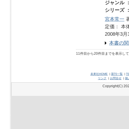
ジャンル 
シリーズ 
宮本常一
著
定価： 本体
2008年3月
本書の関
11件目から20件目までを表示し
未來社HOME
|
新刊一覧
|
刊
リンク
|
お問合せ
|
個
Copyright(C) 202