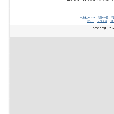
未來社HOME
|
新刊一覧
|
刊
リンク
|
お問合せ
|
個
Copyright(C) 202