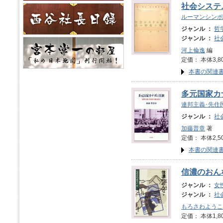
社会システ
ルーマンシンポ
ジャンル ：
哲
ジャンル ：
社
河上倫逸
編
定価： 本体3,8
本書の関連
多元国家カ
連邦主義･先住
ジャンル ：
社
加藤普章
著
定価： 本体2,5
本書の関連
信濃のおん
ジャンル ：
女
ジャンル ：
社
もろさわようこ
定価： 本体1,8