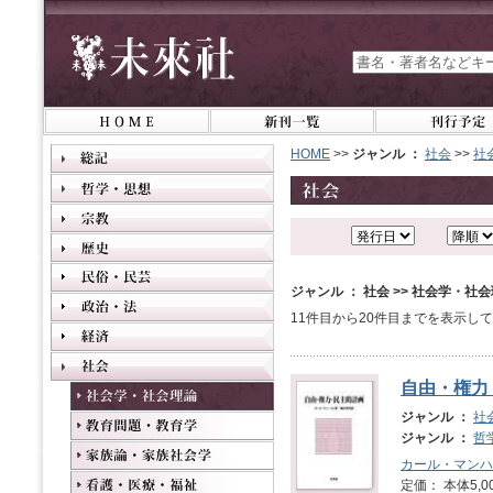
HOME
>>
ジャンル ：
社会
>>
社
ジャンル ： 社会 >> 社会学・社
11件目から20件目までを表示し
自由・権力
ジャンル ：
社
ジャンル ：
哲
カール・マンハ
定価： 本体5,0