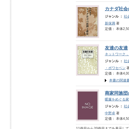
カナダ社会
ジャンル ：
社
新保満
著
定価： 本体2,5
友達の友達
ネットワーク，
ジャンル ：
社
・ボワセベン
著
定価： 本体4,0
本書の関連
商家同族団
暖簾をめぐる家
ジャンル ：
社
中野卓
著
定価： 本体4,5
11件目から20件目までを表示し