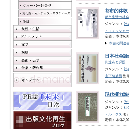
都市的体験
都市生活の社会
ジャンル ：
社
・フィッシャー
定価： 本体6,8
本書の関連
日本社会論
到達点と課題
ジャンル ：
社
山下袈裟男
監修
定価： 本体3,0
現代権力論
ジャンル ：
政
ジャンル ：
社
・ルークス
著 /
定価： 本体2,0